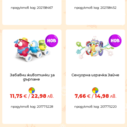
продуктов код: 202158467
продуктов код: 202158452
Забавни животинки за
Сензорна играчка Зайче
дърпане
11,75
22,98
7,66
14,98
€ /
лв.
€ /
лв.
продуктов код: 201775228
продуктов код: 201775220