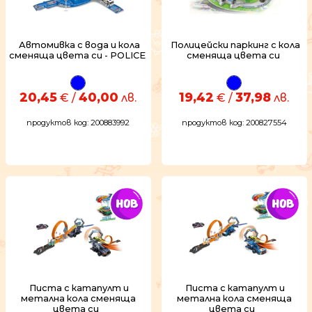
Автомивка с вода и кола
Полицейски паркинг с кола
сменяща цвета си - POLICE
сменяща цвета си
20,45
40,00
19,42
37,98
€ /
лв.
€ /
лв.
продуктов код: 200883992
продуктов код: 200827554
Писта с катапулт и
Писта с катапулт и
метална кола сменяща
метална кола сменяща
цвета си
цвета си