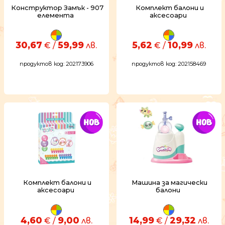
Конструктор Замък - 907
Комплект балони и
елемента
аксесоари
30,67
59,99
5,62
10,99
€ /
лв.
€ /
лв.
продуктов код: 202173906
продуктов код: 202158469
Комплект балони и
Машина за магически
аксесоари
балони
4,60
9,00
14,99
29,32
€ /
лв.
€ /
лв.