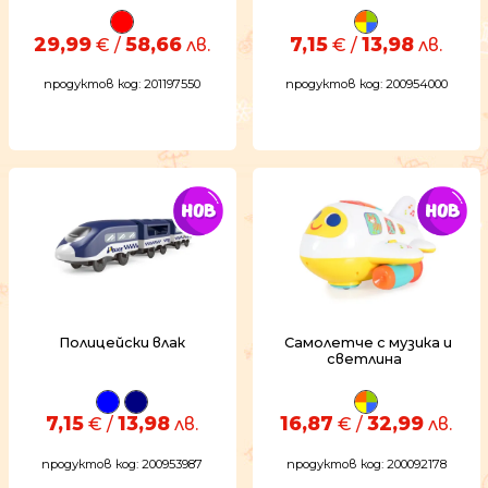
29,99
58,66
7,15
13,98
€ /
лв.
€ /
лв.
продуктов код: 201197550
продуктов код: 200954000
Полицейски влак
Самолетче с музика и
светлина
7,15
13,98
16,87
32,99
€ /
лв.
€ /
лв.
продуктов код: 200953987
продуктов код: 200092178