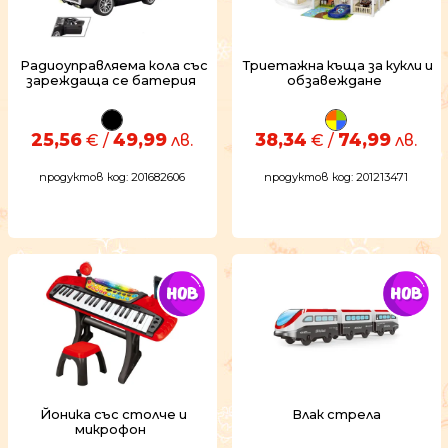
Радиоуправляема кола със
Триетажна къща за кукли и
зареждаща се батерия
обзавеждане
25,56
49,99
38,34
74,99
€ /
лв.
€ /
лв.
продуктов код: 201682606
продуктов код: 201213471
Йоника със столче и
Влак стрела
микрофон