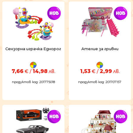
Сензорна играчка Еднорог
Ателие за гривни
7,66
14,98
1,53
2,99
€ /
лв.
€ /
лв.
продуктов код: 201775018
продуктов код: 201707157