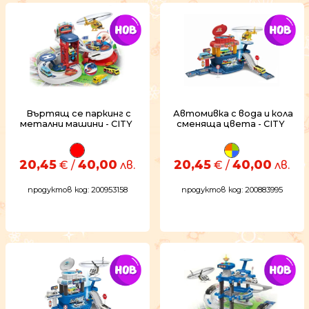
Въртящ се паркинг с
Автомивка с вода и кола
метални машини - CITY
сменяща цвета - CITY
20,45
40,00
20,45
40,00
€ /
лв.
€ /
лв.
продуктов код: 200953158
продуктов код: 200883995