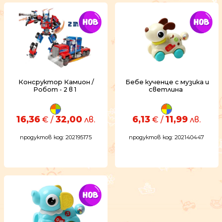
Консруктор Камион /
Бебе кученце с музика и
Робот - 2 в 1
светлина
16,36
32,00
6,13
11,99
€ /
лв.
€ /
лв.
продуктов код: 202195175
продуктов код: 202140447