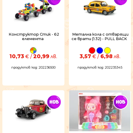
Конструктор Стик - 62
Метална кола с отварящи
елемента
се врати (1:32) - PULL BACK
10,73
20,99
3,57
6,98
€ /
лв.
€ /
лв.
продуктов код: 202236500
продуктов код: 202235345