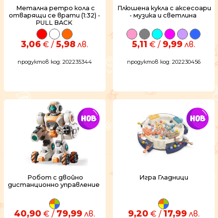
Метална ретро кола с
Плюшена кукла с аксесоари
отварящи се врати (1:32) -
- музика и светлина
PULL BACK
3,06
5,98
5,11
9,99
€ /
лв.
€ /
лв.
продуктов код: 202235344
продуктов код: 202230456
Робот с двойно
Игра Гладници
дистанционно управление
40,90
79,99
9,20
17,99
€ /
лв.
€ /
лв.