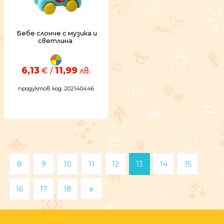
Бебе слонче с музика и
светлина
6,13
11,99
€ /
лв.
продуктов код: 202140446
8
9
10
11
12
13
14
15
16
17
18