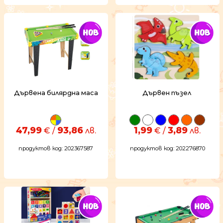
Дървена билярдна маса
Дървен пъзел
47,99
93,86
1,99
3,89
€ /
лв.
€ /
лв.
продуктов код: 202367587
продуктов код: 202276870