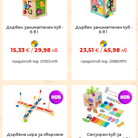
Дървен занимателен куб -
Дървен занимателен куб -
6 в 1
6 в 1
15,33
29,98
23,51
45,98
€ /
лв.
€ /
лв.
продуктов код: 201502409
продуктов код: 200820970
Дървена игра за хвърляне
Сензорен куб за