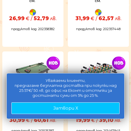
см.
см.
26,99
52,79
31,99
62,57
€ /
лв.
€ /
лв.
продуктов код: 202358382
продуктов код: 202357448
Уважаеми клиенти,
предлагаме безплатна доставка при покупки над
25.57€/ 50 лв, до офис на Еконт и отстъпки за
достигнати суми от 5% до 25 %.
Дървена игра Билярд - 61
Дървена игра Футбол
см.
Затвори X
30,99
60,61
19,99
39,10
€ /
лв.
€ /
лв.
продуктов код: 201535397
продуктов код: 201467945