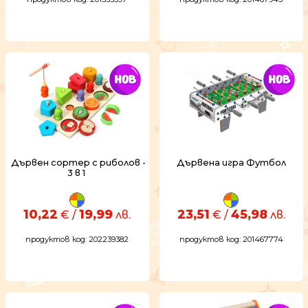
Дървен сортер с риболов -
Дървена игра Футбол
3 в 1
10,22
19,99
23,51
45,98
€ /
лв.
€ /
лв.
продуктов код: 202239382
продуктов код: 201467774