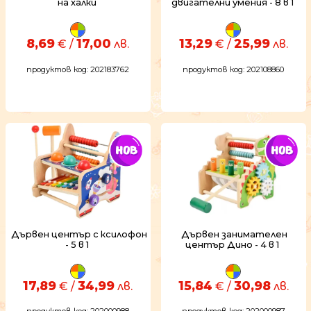
на халки
двигателни умения - 8 в 1
8,69
17,00
13,29
25,99
€ /
лв.
€ /
лв.
продуктов код: 202183762
продуктов код: 202108860
Дървен център с ксилофон
Дървен занимателен
- 5 в 1
център Дино - 4 в 1
17,89
34,99
15,84
30,98
€ /
лв.
€ /
лв.