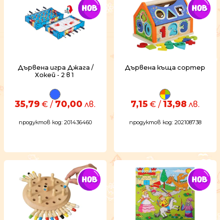
Дървена игра Джага /
Дървена къща сортер
Хокей - 2 в 1
35,79
70,00
7,15
13,98
€ /
лв.
€ /
лв.
продуктов код: 201436460
продуктов код: 202108738