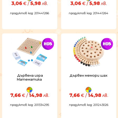
3,06
5,98
3,06
5,98
€ /
лв.
€ /
лв.
продуктов код: 201441266
продуктов код: 201441264
Дървена игра
Дървен мемори шах
Математика
7,66
14,98
7,66
14,98
€ /
лв.
€ /
лв.
продуктов код: 201334295
продуктов код: 201243026