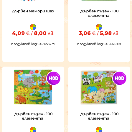
Дървен мемори шах
Дървен пъзел - 100
елемента
4,09
8,00
3,06
5,98
€ /
лв.
€ /
лв.
продуктов код: 202056739
продуктов код: 201441268
Дървен пъзел - 100
Дървен пъзел - 100
елемента
елемента