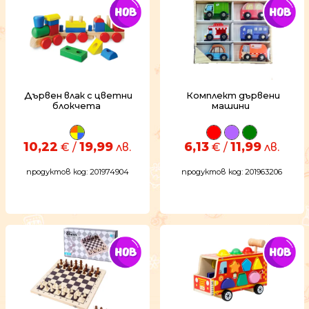
Дървен влак с цветни
Комплект дървени
блокчета
машини
10,22
19,99
6,13
11,99
€ /
лв.
€ /
лв.
продуктов код: 201974904
продуктов код: 201963206