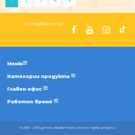
1
2
3
4
Последвайте ни
Меню
Категории продукти
Главен офис
Работно време
© 2006 - 2025 Детски Маркет Вега. Всички права запазени!