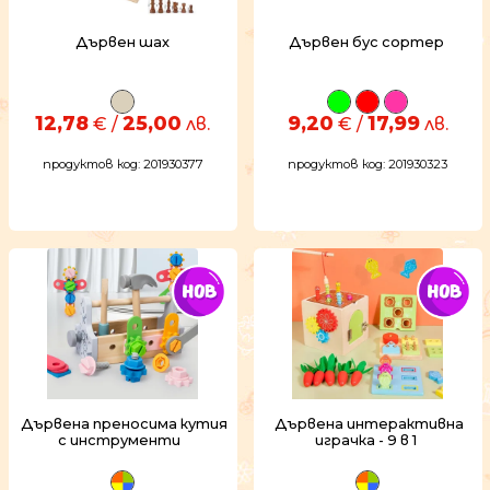
Дървен шах
Дървен бус сортер
12,78
25,00
9,20
17,99
€ /
лв.
€ /
лв.
продуктов код: 201930377
продуктов код: 201930323
Дървена преносима кутия
Дървена интерактивна
с инструменти
играчка - 9 в 1