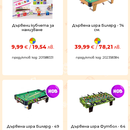
Дървени кубчета за
Дървена игра Билярд - 74
нанизване
см.
9,99
19,54
39,99
78,21
€ /
лв.
€ /
лв.
продуктов код: 201588331
продуктов код: 202358384
Дървена игра Билярд - 49
Дървена игра Футбол - 64