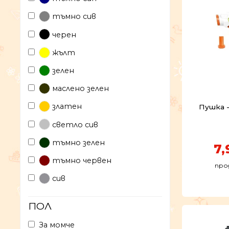
тъмно сив
черен
жълт
зелен
маслено зелен
златен
Пушка -
светло сив
тъмно зелен
7,
тъмно червен
про
сив
ПОЛ
За момче