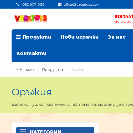
052 607 036
office@vegatoys.com
БЕЗПЛА
до офис н
Продукти
Нови играчки
За нас
Контакти
Начало
Продукти
Оръжия
Оръжия
Детски пушки,пистолети, автомати, мишени за стрелб
КАТЕГОРИИ