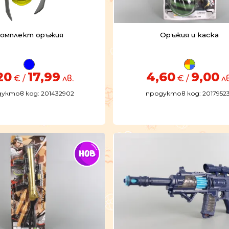
омплект оръжия
Оръжия и каска
20
17,99
4,60
9,00
€ /
лв.
€ /
лв
уктов код: 201432902
продуктов код: 2017952