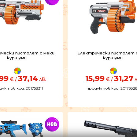
чески пистолет с меки
Електрически пистолет 
куршуми
куршуми
,99
37,14
15,99
31,27
€ /
лв.
€ /
л
дуктов код: 201758311
продуктов код: 2017582