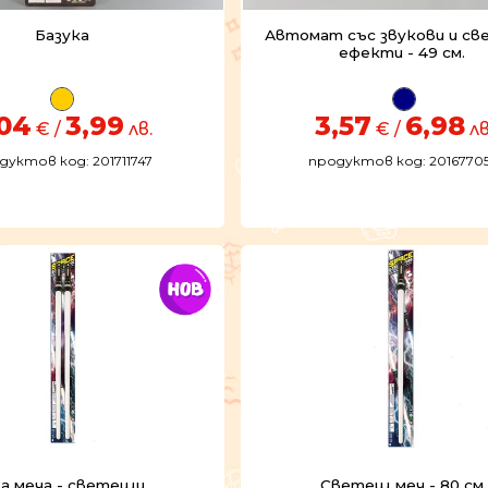
Базука
Автомат със звукови и св
ефекти - 49 см.
,04
3,99
3,57
6,98
€ /
лв.
€ /
лв
дуктов код: 201711747
продуктов код: 2016770
а меча - светещи
Светещ меч - 80 см