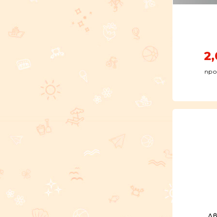
2
про
Дв