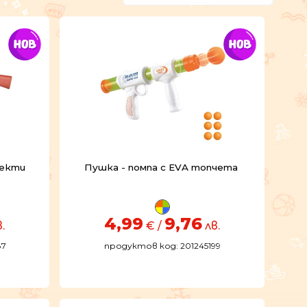
фекти
Пушка - помпа с EVA топчета
4,99
9,76
.
€ /
лв.
87
продуктов код: 201245199