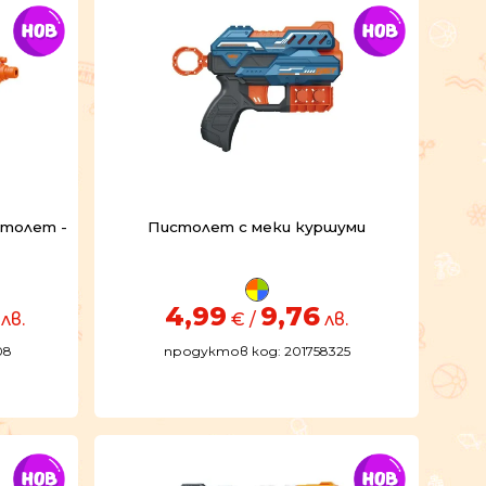
столет -
Пистолет с меки куршуми
4,99
9,76
лв.
€ /
лв.
08
продуктов код: 201758325