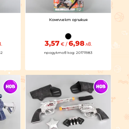
Комплект оръжия
3,57
6,98
.
€ /
лв.
32
продуктов код: 201711983