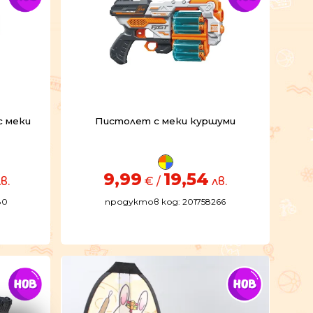
с меки
Пистолет с меки куршуми
9,99
19,54
в.
€ /
лв.
80
продуктов код: 201758266