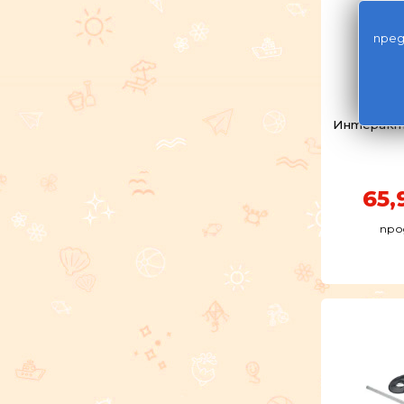
пред
Интеракти
65,
про