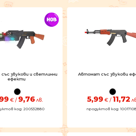
със звукови и светлинни
Автомат със звукови е
ефекти
,99
9,76
5,99
11,72
€ /
лв.
€ /
лв
уктов код: 200532880
продуктов код: 1001710