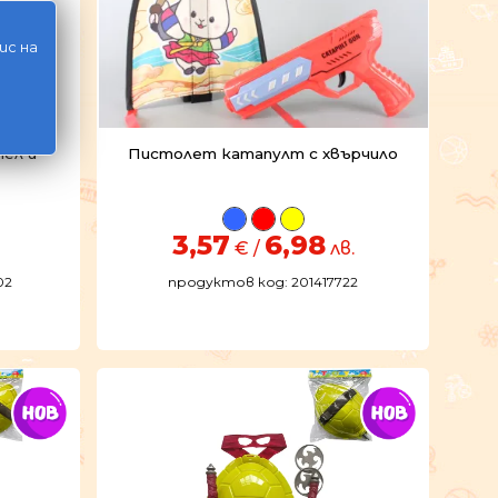
ис на
ел и
Пистолет катапулт с хвърчило
3,57
6,98
€ /
лв.
02
продуктов код: 201417722