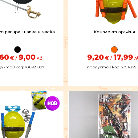
 рапира, шапка и маска
Комплект оръжия
,60
9,00
9,20
17,99
€ /
лв.
€ /
л
уктов код: 100921027
продуктов код: 2014329