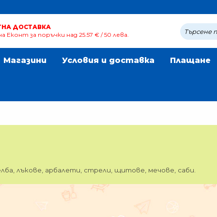
ТНА ДОСТАВКА
а Еконт за поръчки над 25.57 € / 50 лева.
Магазини
Условия и доставка
Плащане
а, лъкове, арбалети, стрели, щитове, мечове, саби.