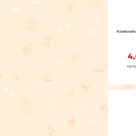
Комплект
4
прод