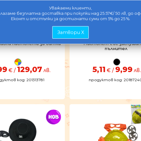
Уважаеми клиенти,
лагаме безплатна доставка при покупки над 25.57€/ 50 лв, до оф
Еконт и отстъпки за достигнати суми от 5% до 25 %.
Затвори X
вни пистолети за битка
Пистолет със заглушит
пълнител
99
129,07
5,11
9,99
€ /
лв.
€ /
лв.
дуктов код: 201313781
продуктов код: 2018724