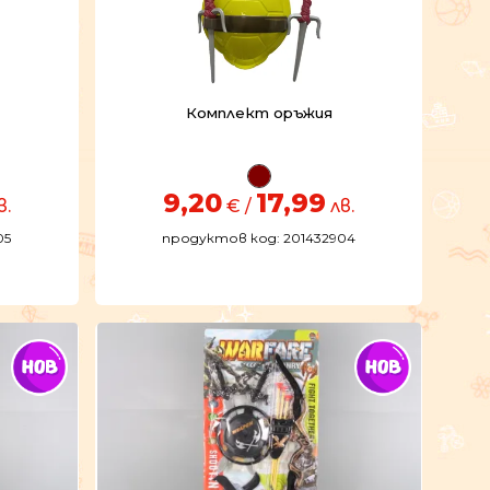
Комплект оръжия
9,20
17,99
в.
€ /
лв.
05
продуктов код: 201432904