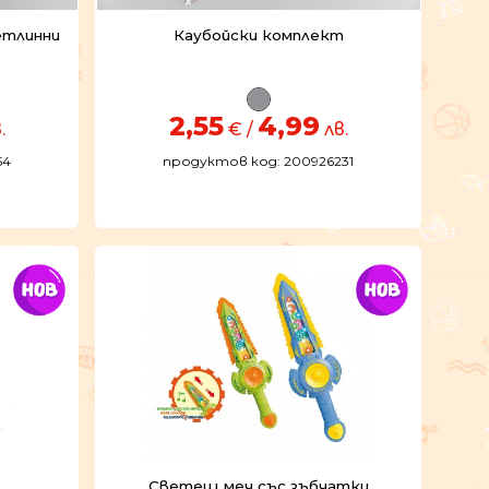
етлинни
Каубойски комплект
2,55
4,99
.
€ /
лв.
54
продуктов код: 200926231
.
Светещ меч със зъбчатки