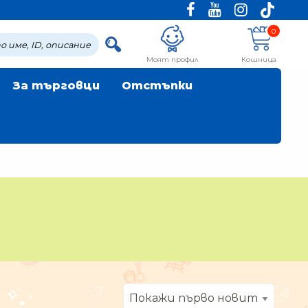
0
Моят профил
Кошница
За търговци
Отстъпки