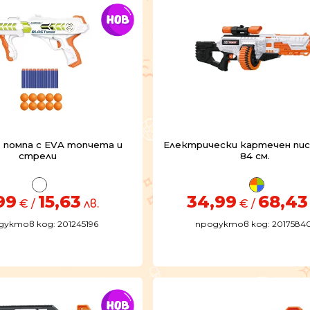
 помпа с EVA топчета и
Електрически картечен пи
стрели
84 см.
99
15,63
34,99
68,43
€ /
лв.
€ /
дуктов код: 201245196
продуктов код: 2017584