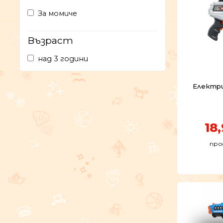
За момиче
Възраст
над 3 години
Електри
18
про