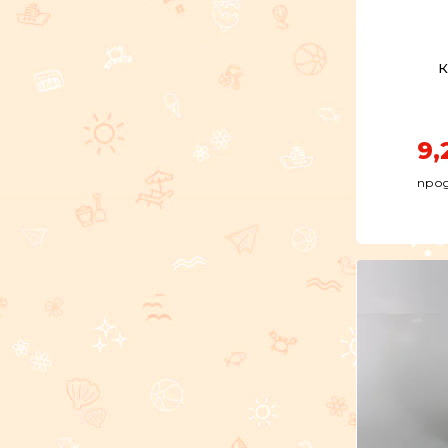
К
9,
прод