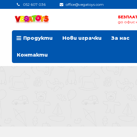
052 607 036
office@vegatoys.com
БЕЗПЛА
до офис н
Продукти
Нови играчки
За нас
Контакти