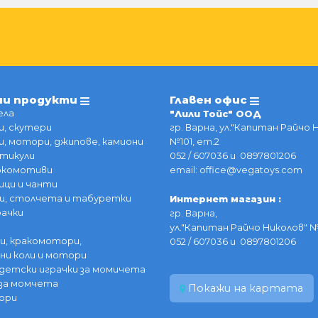
ии продукти
Главен офис
ела
"Лили Тойс" ООД
, скутери
гр. Варна, ул."Капитан Райчо 
, мотори, джипове, камиони
№101, ет.2
тикули
052 / 607036 и 0897801206
локомотиви
email: office@vegatoys.com
ици и чанти
и, столчета и табуретки
Интернет магазин :
рачки
гр. Варна,
ул."Капитан Райчо Николов" №
и, кракомотори,
052 / 607036 и 0897801206
ни коли и мотори
детски играчки за момичета
за момчета
Покажи на картата
ори