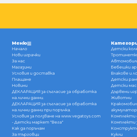
Меню
Категор
Начало
Детски кол
Нови играчки
Тротинетки
За нас
Автомобили
Магазини
Бебешки ар
Условия и доставка
Влакове и 
Плащане
Детски ран
Новини
Детски мас
ДЕКЛАРАЦИЯ за съгласие за обработка
Дървени иг
на лични данни.
Животни
ДЕКЛАРАЦИЯ за съгласие за обработка
Кракомобил
на лични данни при поръчка.
акумулатор
Условия за ползване на www.vegatoys.com
Комплекти 
- Детски маркет "Вега"
Комплекти 
Как да поръчам
Конструкт
За търговци
Кукли