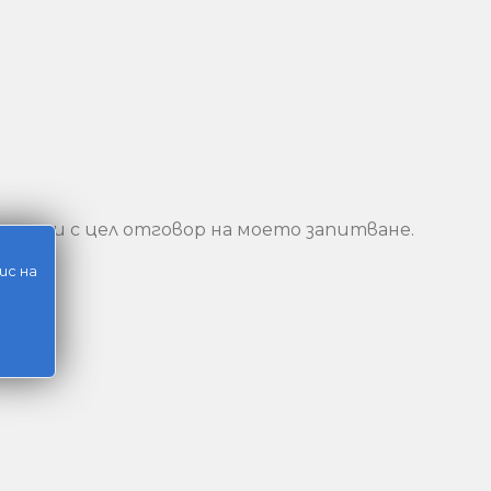
 данни с цел отговор на моето запитване.
ис на