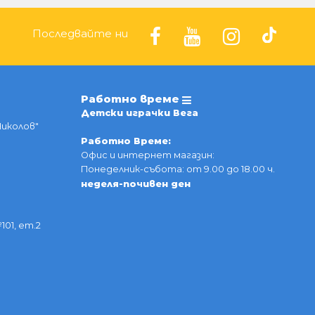
Последвайте ни
Работно време
Детски играчки Вега
Николов"
Работно Време:
Офис и интернет магазин:
Понеделник-събота: от 9.00 до 18.00 ч.
неделя-почивен ден
101, ет.2