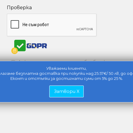
Проверка
Декларирам съгласие за обработка на лични
Уважаеми клиенти,
лагаме безплатна доставка при покупки над 25.57€/ 50 лв, до оф
Еконт и отстъпки за достигнати суми от 5% до 25 %.
Изпрати
Затвори X