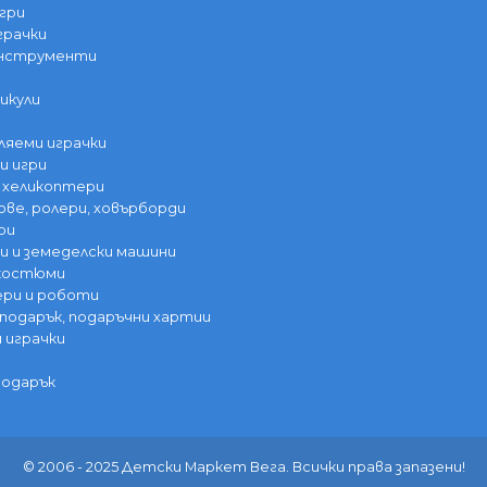
гри
грачки
инструменти
икули
ляеми играчки
и игри
 хеликоптери
ве, ролери, ховърборди
ри
 и земеделски машини
 костюми
ри и роботи
 подарък, подаръчни хартии
и играчки
подарък
© 2006 - 2025 Детски Маркет Вега. Всички права запазени!