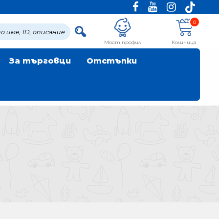
0
Моят профил
Кошница
За търговци
Отстъпки