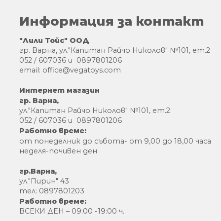
Информация за контакт
"Лили Тойс" ООД
гр. Варна, ул."Капитан Райчо Николов" №101, ет.2
052 / 607036 и 0897801206
email: office@vegatoys.com
Интернет магазин
гр. Варна,
ул."Капитан Райчо Николов" №101, ет.2
052 / 607036 и 0897801206
Работно време:
от понеделник до събота- от 9,00 до 18,00 часа
неделя-почивен ден
гр.Варна,
ул."Пирин" 43
тел: 0897801203
Работно време:
ВСЕКИ ДЕН – 09:00 -19:00 ч.