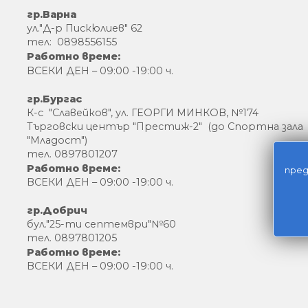
гр.Варна
ул."Д-р Пискюлиев" 62
тел: 0898556155
Работно време:
ВСЕКИ ДЕН – 09:00 -19:00 ч.
гр.Бургас
К-с "Славейков", ул. ГЕОРГИ МИНКОВ, №174
Търговски център "Престиж-2" (до Спортна зала
"Младост")
тел. 0897801207
Работно време:
пред
ВСЕКИ ДЕН – 09:00 -19:00 ч.
гр.Добрич
бул."25-ти септември"№60
тел. 0897801205
Работно време:
ВСЕКИ ДЕН – 09:00 -19:00 ч.