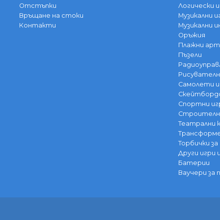
Отстъпки
Логически и
Връщане на стоки
Музикални и
Контакти
Музикални 
Оръжия
Плажни арт
Пъзели
Радиоуправ
Рисувателн
Самолети и
Скейтбордо
Спортни иг
Строителни
Театрални
Трансформе
Торбички за
Други игри 
Батерии
Ваучери за 