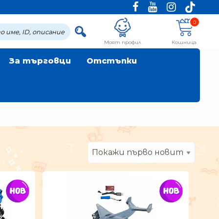
0
Моят профил
Кошница
За търговци
Отстъпки