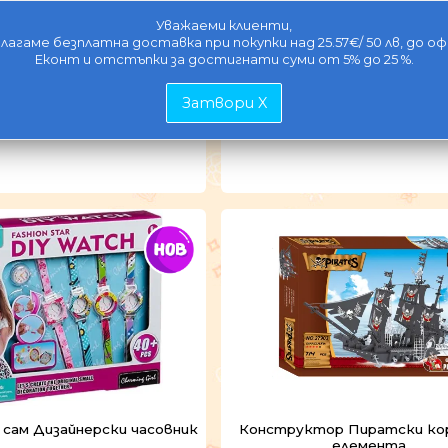
с рингове за нанизване
Тостер с таймер
Уважаеми клиенти,
лагаме безплатна доставка при покупки над 25.57€/ 50 лв, до оф
Еконт и отстъпки за достигнати суми от 5% до 25 %.
99
13,67
6,99
13,67
€ /
лв.
€ /
л
Затвори X
уктов код: 200844738
продуктов код: 2006714
 сам Дизайнерски часовник
Конструктор Пиратски кора
елемента