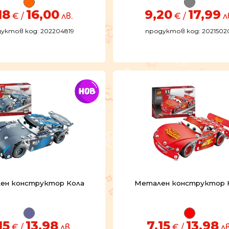
18
16,00
9,20
17,99
€ /
лв.
€ /
л
уктов код: 202204819
продуктов код: 2021502
ен конструктор Кола
Метален конструктор 
15
13,98
7,15
13,98
€ /
лв.
€ /
лв