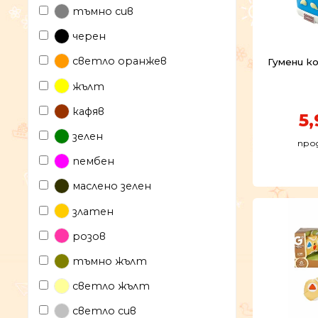
тъмно сив
черен
светло оранжев
Гумени ко
жълт
кафяв
5,
зелен
прод
пембен
маслено зелен
златен
розов
тъмно жълт
светло жълт
светло сив