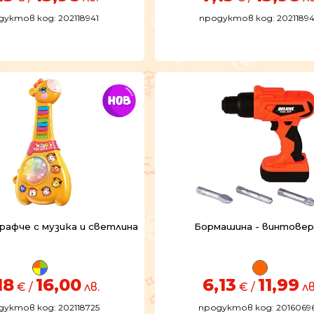
дуктов код: 202118941
продуктов код: 2021189
афче с музика и светлина
Бормашина - винтов
18
16,00
6,13
11,99
€ /
лв.
€ /
лв
дуктов код: 202118725
продуктов код: 2016069