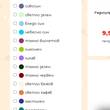
сивосин
Радиоуп
светло зелен
бледо син
9,
небесно син
тъмно виолетов
прод
лимонен
лилав
тъмно зелен
тъмно червен
светло бежов
светло кафяв
мастилен
синьозелен