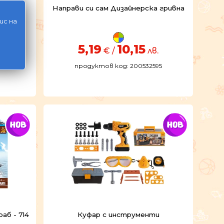
Направи си сам Дизайнерска гривна
ис на
5,19
10,15
в.
€ /
лв.
77
продуктов код: 200532595
б - 714
Куфар с инструменти