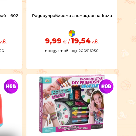
аб - 602
Радиоуправляема анимационна кола
9,99
19,54
лв.
€ /
лв.
00
продуктов код: 200916930