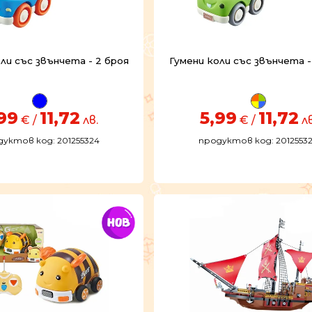
ли със звънчета - 2 броя
Гумени коли със звънчета -
99
11,72
5,99
11,72
€ /
лв.
€ /
лв
уктов код: 201255324
продуктов код: 2012553