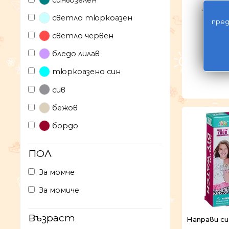
Лъвче 
светло тюркоазен
пред
светло червен
6,
бледо лилав
прод
тюркоазено син
сив
бежов
бордо
ПОЛ
За момче
За момиче
Възраст
Направи си