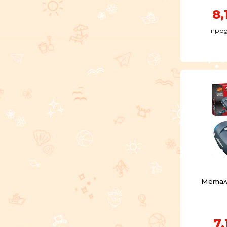
8,
прод
Метал
7,