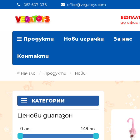
052 607 036
office@vegatoys.com
БЕЗПЛА
до офис н
Продукти
Нови играчки
За нас
Контакти
Начало
Продукти
Нови
КАТЕГОРИИ
Ценови диапазон