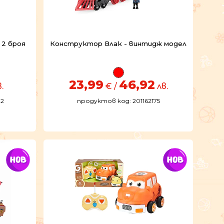
 2 броя
Конструктор Влак - винтидж модел
23,99
46,92
.
€ /
лв.
22
продуктов код: 201162175