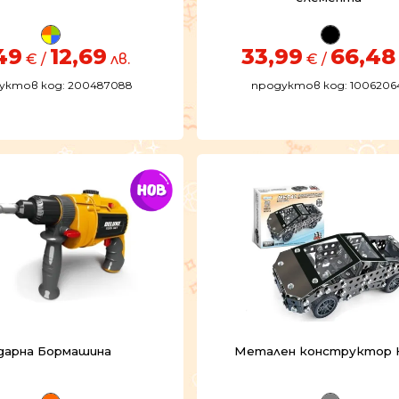
49
12,69
33,99
66,48
€ /
лв.
€ /
уктов код: 200487088
продуктов код: 1006206
дарна Бормашина
Метален конструктор 