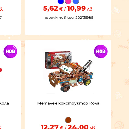
5,62
10,99
в.
€ /
лв.
01
продуктов код: 202135985
Кола
Метален конструктор Кола
12,27
24,00
.
€ /
лв.