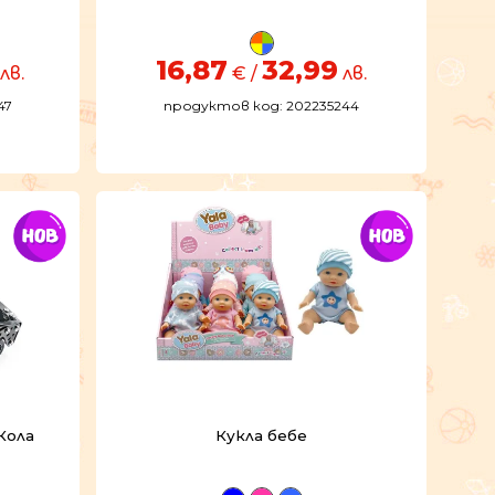
16,87
32,99
лв.
€ /
лв.
47
продуктов код: 202235244
Кола
Кукла бебе