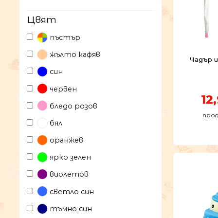
Цвят
пъстър
жълто кафяв
Чадър и
син
червен
12
бледо розов
прод
бял
оранжев
ярко зелен
виолетов
светло син
тъмно син