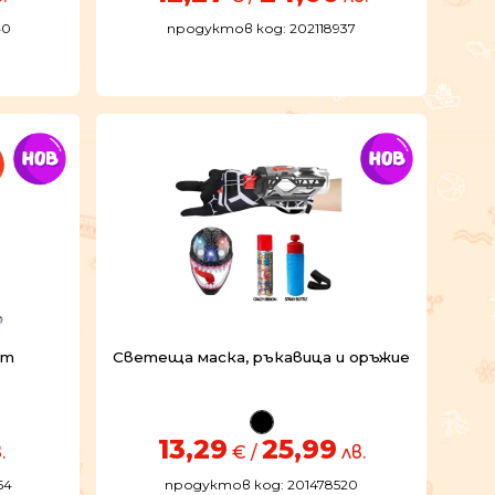
40
продуктов код: 202118937
ерт
Светеща маска, ръкавица и оръжие
13,29
25,99
.
€ /
лв.
64
продуктов код: 201478520