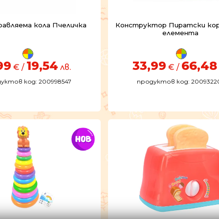
равляема кола Пчеличка
Конструктор Пиратски кор
елемента
99
19,54
33,99
66,48
€ /
лв.
€ /
уктов код: 200998547
продуктов код: 2009322