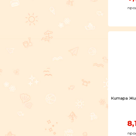
про
Китара Жир
8,
про