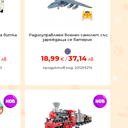
а битка
Радиоуправляем военен самолет със
зареждаща се батерия
18,99
37,14
лв.
€ /
лв.
1
продуктов код: 201293274