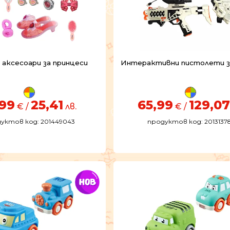
 аксесоари за принцеси
Интерактивни пистолети з
,99
25,41
65,99
129,07
€ /
лв.
€ /
уктов код: 201449043
продуктов код: 20131378