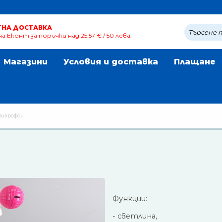
ТНА ДОСТАВКА
а Еконт за поръчки над 25.57 € / 50 лева.
Магазини
Условия и доставка
Плащане
микрофон
Функции:
- светлина,