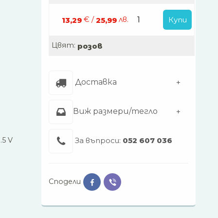
€ /
лв.
Купи
13,29
25,99
Цвят:
розов
Доставка
Виж размери/тегло
5 V
За въпроси:
052 607 036
Сподели