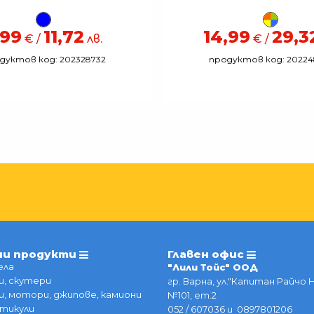
,99
11,72
14,99
29,3
€ /
лв.
€ /
дуктов код: 202328732
продуктов код: 20224
ии продукти
Главен офис
ела
"Лили Тойс" ООД
, скутери
гр. Варна, ул."Капитан Райчо 
, мотори, джипове, камиони
№101, ет.2
тикули
052 / 607036 и 0897801206