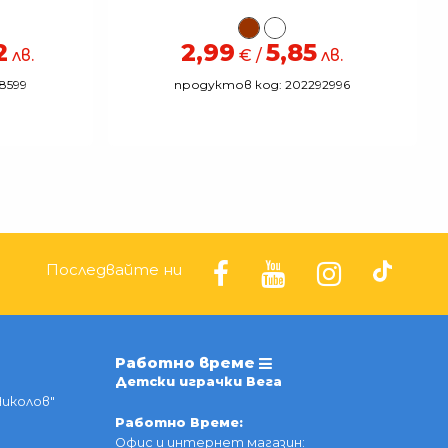
2
2,99
5,85
лв.
€ /
лв.
8599
продуктов код: 202292996
Последвайте ни
Работно време
Детски играчки Вега
Николов"
Работно Време:
Офис и интернет магазин: