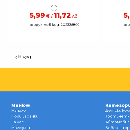
5,99
11,72
5
€ /
лв.
продуктов код: 202335899
про
Назад
Меню
Категор
Начало
Детски кол
Нови играчки
Тротинетки
За нас
Автомобили
Магазини
Бебешки ар