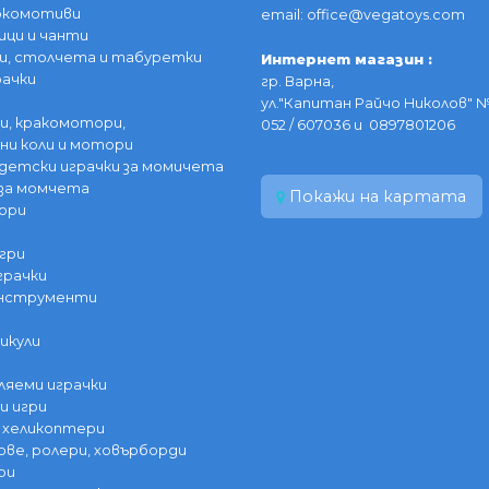
локомотиви
email: office@vegatoys.com
ици и чанти
и, столчета и табуретки
Интернет магазин :
рачки
гр. Варна,
ул."Капитан Райчо Николов" №
и, кракомотори,
052 / 607036 и 0897801206
ни коли и мотори
детски играчки за момичета
за момчета
Покажи на картата
ори
гри
грачки
инструменти
икули
ляеми играчки
и игри
 хеликоптери
ве, ролери, ховърборди
ри