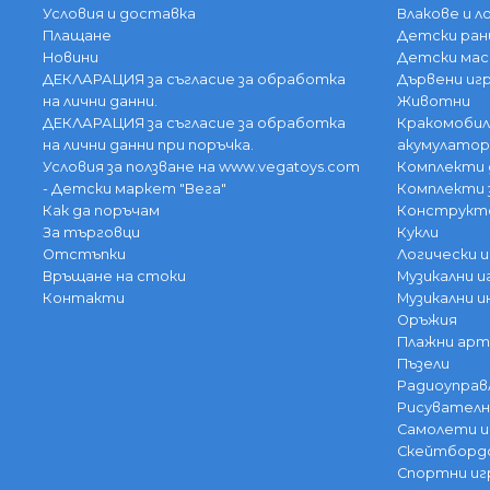
Условия и доставка
Влакове и 
Плащане
Детски ран
Новини
Детски мас
ДЕКЛАРАЦИЯ за съгласие за обработка
Дървени иг
на лични данни.
Животни
ДЕКЛАРАЦИЯ за съгласие за обработка
Кракомобил
на лични данни при поръчка.
акумулатор
Условия за ползване на www.vegatoys.com
Комплекти 
- Детски маркет "Вега"
Комплекти 
Как да поръчам
Конструкт
За търговци
Кукли
Отстъпки
Логически и
Връщане на стоки
Музикални и
Контакти
Музикални 
Оръжия
Плажни арт
Пъзели
Радиоуправ
Рисувателн
Самолети и
Скейтбордо
Спортни иг