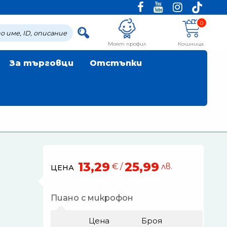
0
Моят профил
Кошница
За търговци
Отстъпки
13,29
25,99
€ /
лв.
ЦЕНА
Пиано с микрофон
Цена
Броя