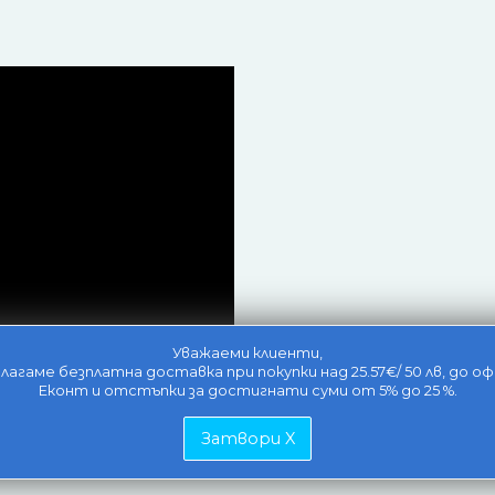
Уважаеми клиенти,
лагаме безплатна доставка при покупки над 25.57€/ 50 лв, до оф
Еконт и отстъпки за достигнати суми от 5% до 25 %.
Затвори X