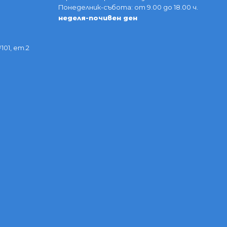
Понеделник-събота: от 9.00 до 18.00 ч.
неделя-почивен ден
101, ет.2