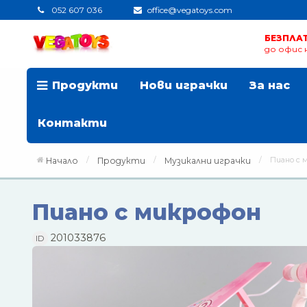
052 607 036
office@vegatoys.com
БЕЗПЛА
до офис н
Продукти
Нови играчки
За нас
Контакти
Пиано с 
Начало
Продукти
Музикални играчки
Пиано с микрофон
201033876
ID