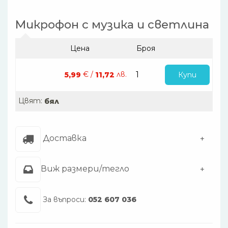
Микрофон с музика и светлина
Цена
Броя
€ /
лв.
Купи
5,99
11,72
Цвят:
бял
Доставка
Виж размери/тегло
За въпроси:
052 607 036