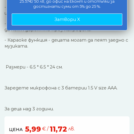
25.57€/ 50 лв, до офис на Еконт и отстъпки за
достигнати суми от 5% до 25 %.
- Звуци: Включва вградени демо мелодии за
истинско забавление.
Затвори X
- Вграден високоговорител: Позволява на децата
да пеят директно през микрофона.
- Караоке функция - децата могат да пеят заедно с
музиката.
Размери - 6.5 * 6.5 * 24 см.
Заредете микрофона с 3 батерии 1.5 V size AAA.
За деца над 3 години.
5,99
11,72
€ /
лв.
ЦЕНА