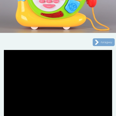
плъзни