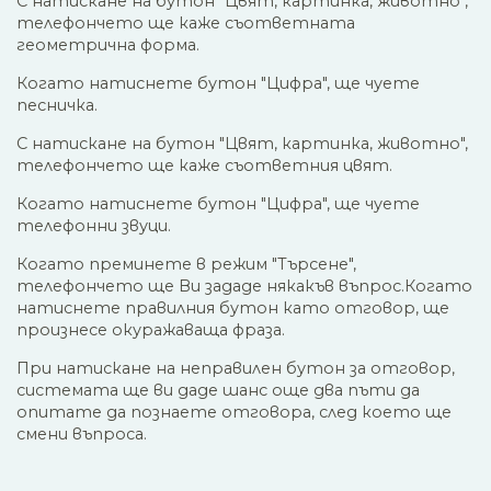
С натискане на бутон "Цвят, картинка, животно",
телефончето ще каже съответната
геометрична форма.
Когато натиснете бутон "Цифра", ще чуете
песничка.
С натискане на бутон "Цвят, картинка, животно",
телефончето ще каже съответния цвят.
Когато натиснете бутон "Цифра", ще чуете
телефонни звуци.
Когато преминете в режим "Търсене",
телефончето ще Ви зададе някакъв въпрос.Когато
натиснете правилния бутон като отговор, ще
произнесе окуражаваща фраза.
При натискане на неправилен бутон за отговор,
системата ще ви даде шанс още два пъти да
опитате да познаете отговора, след което ще
смени въпроса.