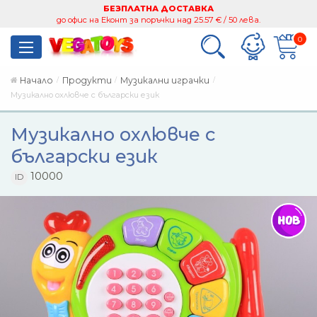
БЕЗПЛАТНА ДОСТАВКА
до офис на Еконт за поръчки над 25.57 € / 50 лева.
0
Начало
Продукти
Музикални играчки
Музикално охлювче с български език
Музикално охлювче с
български език
10000
ID