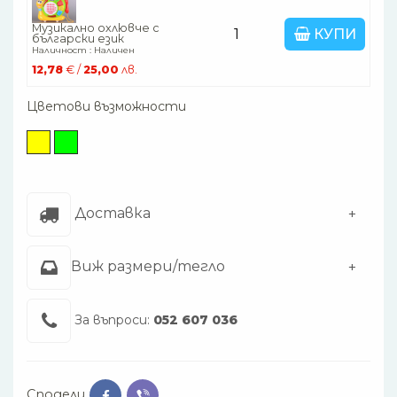
Музикално охлювче с
КУПИ
български език
Наличност : Наличен
12,78
€ /
25,00
лв.
Цветови възможности
Доставка
Виж размери/тегло
За въпроси:
052 607 036
Сподели