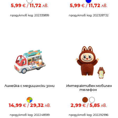
5,99
11,72
5,99
11,72
€ /
лв.
€ /
лв.
продуктов код: 202335899
продуктов код: 202328732
Линейка с медицински зони
Интерактивен мобилен
телефон
14,99
29,32
2,99
5,85
€ /
лв.
€ /
лв.
продуктов код: 202248599
продуктов код: 202292996