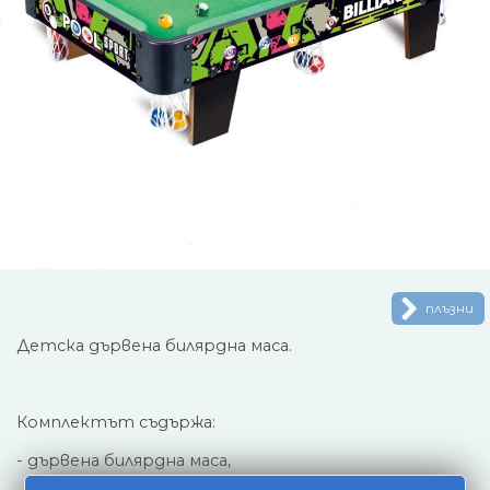
плъзни
Детска дървена билярдна маса.
Комплектът съдържа:
- дървена билярдна маса,