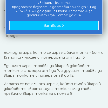
- мрежести джобове,
Уважаеми клиенти,
предлагаме безплатна доставка при покупки над
- две дървени щеки,
25.57€/ 50 лв, до офис на Еконт и отстъпки за
достигнати суми от 5% до 25 %.
- 16 топки,
Затвори X
- пластмасов триъгълник,
- креда.
Билярдна игра, която се играе с бяла топка - бияч и
15 топки - мишени, номерирани от 1 до 15.
Единият играч трябва да вкара в джобовете
топките с номера от 1 до 7, а другият трябва да
вкара топките с номера от 9 до 15.
Играта се печели от играча, който първо вкара в
джобовете своята група топки и след това
правилно вкара топката с номер 8.