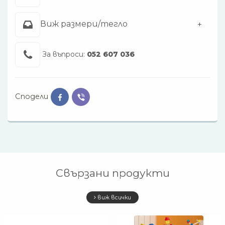
Виж размери/тегло
За въпроси:
052 607 036
Сподели
Свързани продукти
виж всички