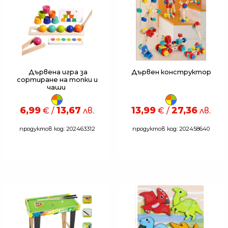
Дървена игра за
Дървен конструктор
сортиране на топки и
чаши
6,99
13,67
13,99
27,36
€ /
лв.
€ /
лв.
продуктов код: 202463312
продуктов код: 202458640