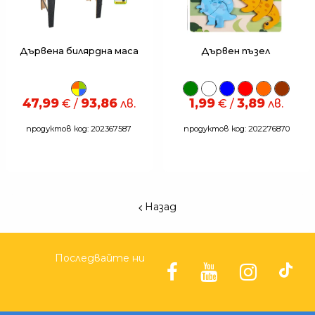
Дървена билярдна маса
Дървен пъзел
47,99
93,86
1,99
3,89
€ /
лв.
€ /
лв.
продуктов код: 202367587
продуктов код: 202276870
Назад
Последвайте ни