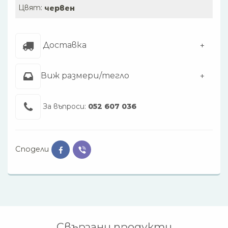
Цвят:
червен
Доставка
Виж размери/тегло
За въпроси:
052 607 036
Сподели
Свързани продукти