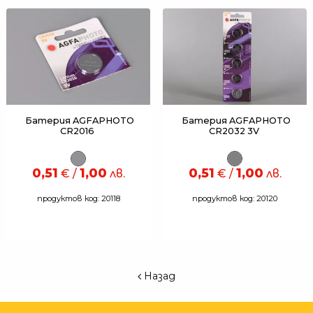
Батерия AGFAPHOTO
Батерия AGFAPHOTO
CR2016
CR2032 3V
0,51
1,00
0,51
1,00
€ /
лв.
€ /
лв.
продуктов код: 20118
продуктов код: 20120
Назад