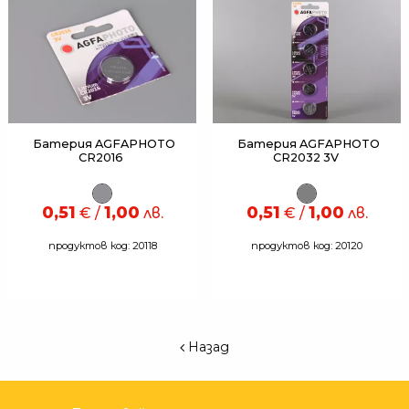
Батерия AGFAPHOTO
Батерия AGFAPHOTO
CR2016
CR2032 3V
0,51
1,00
0,51
1,00
€ /
лв.
€ /
лв.
продуктов код: 20118
продуктов код: 20120
Назад