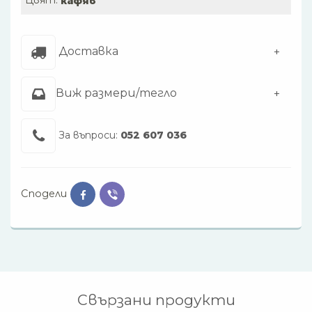
кафяв
Доставка
Виж размери/тегло
За въпроси:
052 607 036
Сподели
Свързани продукти