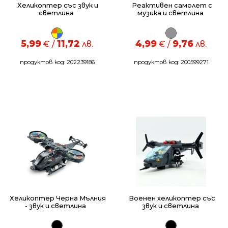
Хеликоптер със звук и
Реактивен самолет с
светлина
музика и светлина
5,99
11,72
4,99
9,76
€ /
лв.
€ /
лв.
продуктов код: 202239186
продуктов код: 200599271
Хеликоптер Черна Мълния
Военен хеликоптер със
- звук и светлина
звук и светлина