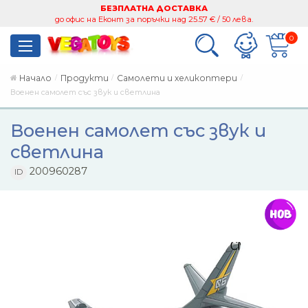
БЕЗПЛАТНА ДОСТАВКА
до офис на Еконт за поръчки над 25.57 € / 50 лева.
0
Начало
Продукти
Самолети и хеликоптери
Военен самолет със звук и светлина
Военен самолет със звук и
светлина
200960287
ID