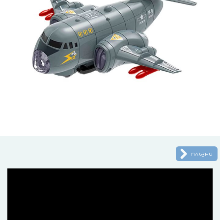
плъзни