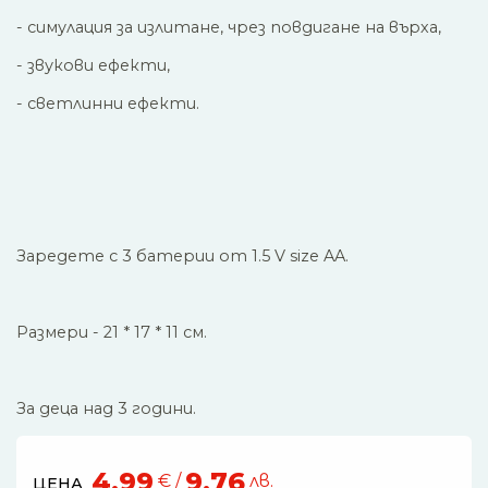
- симулация за излитане, чрез повдигане на върха,
- звукови ефекти,
- светлинни ефекти.
Заредете с 3 батерии от 1.5 V size AA.
Размери - 21 * 17 * 11 см.
За деца над 3 години.
4,99
9,76
€ /
лв.
ЦЕНА