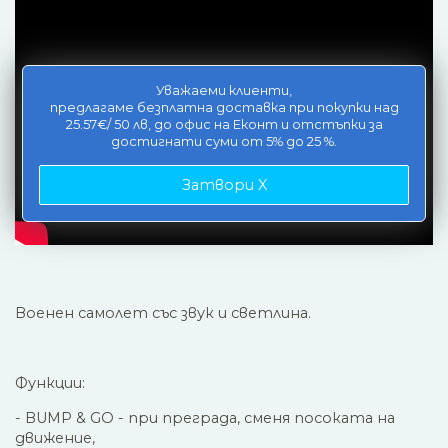
Уважаеми клиенти,
предлагаме безплатна доставка при покупки над
25.57€/ 50 лв, до офис на Еконт и отстъпки за
достигнати суми от 5% до 25 %.
Затвори X
Военен самолет със звук и светлина.
Функции:
- BUMP & GO - при преграда, сменя посоката на
движение,