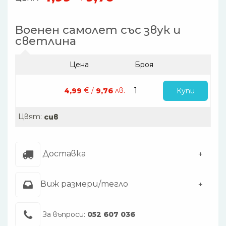
Военен самолет със звук и
светлина
Цена
Броя
€ /
лв.
Купи
4,99
9,76
Цвят:
сив
Доставка
Виж размери/тегло
За въпроси:
052 607 036