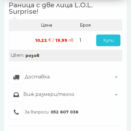
Раница с две лица L.O.L.
Surprise!
Цена
Броя
€ /
лв.
Купи
10,22
19,99
Цвят:
розов
Доставка
Виж размери/тегло
За въпроси:
052 607 036