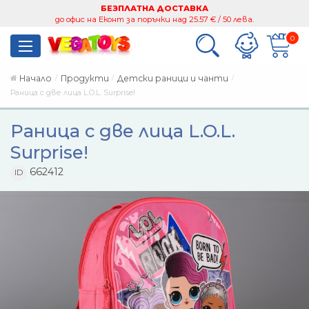
БЕЗПЛАТНА ДОСТАВКА
до офис на Еконт за поръчки над 25.57 € / 50 лева.
0
Начало
Продукти
Детски раници и чанти
Раница с две лица L.O.L. Surprise!
Раница с две лица L.O.L.
Surprise!
662412
ID