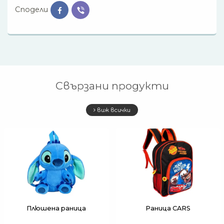
Сподели
Свързани продукти
виж всички
Плюшена раница
Раница CARS