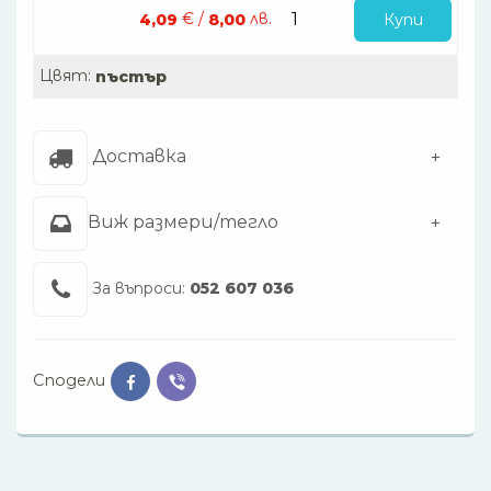
€ /
лв.
Купи
4,09
8,00
Цвят:
пъстър
Доставка
Виж размери/тегло
За въпроси:
052 607 036
Сподели