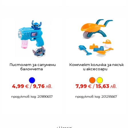
Пистолет за сапунени
Комплект количка за пясък
балончета
и аксесоари
4,99
9,76
7,99
15,63
€ /
лв.
€ /
лв.
продуктов код: 201890657
продуктов код: 201295667