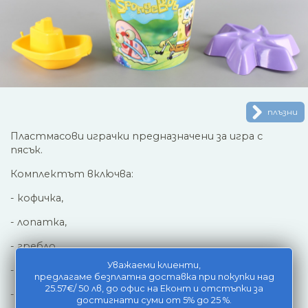
плъзни
Пластмасови играчки предназначени за игра с
пясък.
Комплектът включва:
- кофичка,
- лопатка,
- гребло,
Уважаеми клиенти,
- корабче,
предлагаме безплатна доставка при покупки над
25.57€/ 50 лв, до офис на Еконт и отстъпки за
- форма за пясък.
достигнати суми от 5% до 25 %.