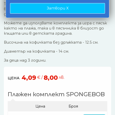
Този комплект радва летните дни на децата, а
Затвори X
възрастните могат да се насладят на
дългоочакваното спокойствие.
Можете да използвате комплекта за игра с пясък
както на плажа, така и в пясъчника в близост до
къщата или в детската градина.
Височина на кофичката без дръжката - 12.5 см.
Диаметър на кофичката - 14 см.
За деца над 3 години.
4,09
8,00
€ /
лв.
ЦЕНА
Плажен комплект SPONGEBOB
Цена
Броя