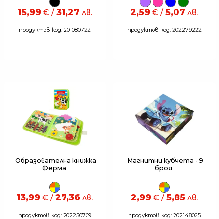
15,99
31,27
2,59
5,07
€ /
лв.
€ /
лв.
продуктов код: 201080722
продуктов код: 202279222
Образователна книжка
Магнитни кубчета - 9
Ферма
броя
13,99
27,36
2,99
5,85
€ /
лв.
€ /
лв.
продуктов код: 202250709
продуктов код: 202148025