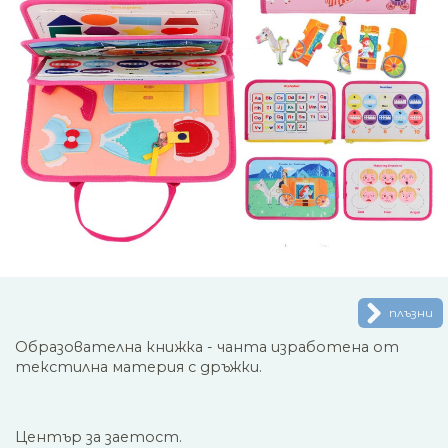
плъзни
Образователна книжка - чанта изработена от
текстилна материя с дръжки.
Център за заетост.