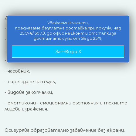
Дейности за научаване на:
Уважаеми клиенти,
предлагаме безплатна доставка при покупки над
- числа,
25.57€/ 50 лв, до офис на Еконт и отстъпки за
достигнати суми от 5% до 25 %.
- геометрични форми,
- цветове,
Затвори X
- буквите от английската азбука,
- часовник,
- нареждане на пъзел,
- видове закопчалки,
- емотикони - емоционални състояния и техните
лицеви изражения.
Осигурява образователно забавление без екрани.