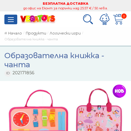
БЕЗПЛАТНА ДОСТАВКА
до офис на Еконт за поръчки над 25.57 € / 50 лева.
0
Начало
Продукти
Логически игри
Образователна книжка - чанта
Образователна книжка -
чанта
202171856
ID