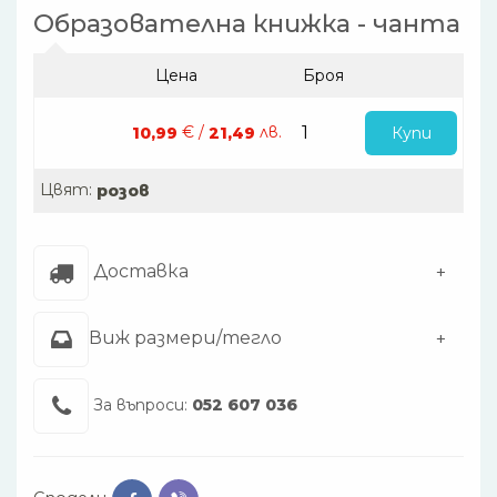
Образователна книжка - чанта
Цена
Броя
€ /
лв.
Купи
10,99
21,49
Цвят:
розов
Доставка
Виж размери/тегло
За въпроси:
052 607 036