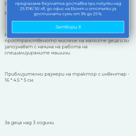
засилването.
предлагаме безплатна доставка при покупки над
25.57€/ 50 лв, до офис на Еконт и отстъпки за
Мащаб - 1:64
достигнати суми от 5% до 25 %.
Затвори X
Играчките развиват сръчността и
пространственото мислене на малките деца и ги
запознават с начина на работа на
специализираните машини.
Приблизителни размери на трактор с инвентар -
16 * 4.5 * 5 см.
За деца над 3 години.