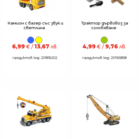
Камион с багер със звук и
Трактор дървовоз за
светлина
сглобяване
6,99
13,67
4,99
9,76
€ /
лв.
€ /
лв.
продуктов код: 201816202
продуктов код: 201165858