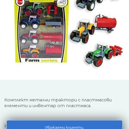
Комплект метални трактори с пластмасови
елементи и инвентар от пластмаса.
Инерционно задвижване - на принципа на
Уважаеми клиенти,