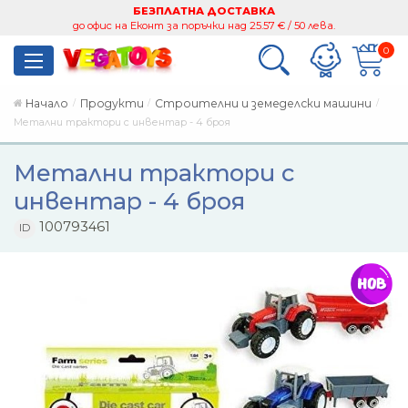
БЕЗПЛАТНА ДОСТАВКА
до офис на Еконт за поръчки над 25.57 € / 50 лева.
0
Начало
Продукти
Строителни и земеделски машини
Метални трактори с инвентар - 4 броя
Метални трактори с
инвентар - 4 броя
100793461
ID