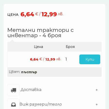
6,64
12,99
€ /
лв.
ЦЕНА
Метални трактори с
инвентар - 4 броя
Цена
Броя
€ /
лв.
Купи
6,64
12,99
Цвят:
пъстър
Доставка
Виж размери/тегло