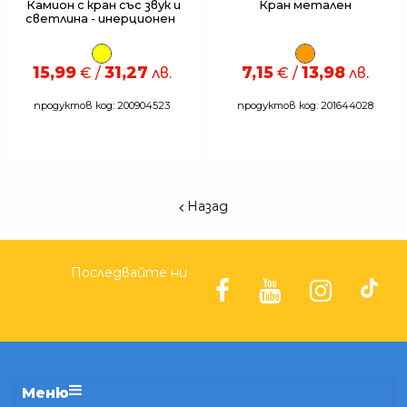
Камион с кран със звук и
Кран метален
светлина - инерционен
15,99
31,27
7,15
13,98
€ /
лв.
€ /
лв.
продуктов код: 200904523
продуктов код: 201644028
Назад
Последвайте ни
Меню