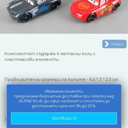
плъзни
Комплектът съдържа 4 метални коли с
пластмасови елементи.
Приблизителни размери на колите - 6.5 * 3 * 2.5 см.
Уважаеми клиенти,
предлагаме безплатна доставка при покупки над
25.57€/ 50 лв, до офис на Еконт и отстъпки за
достигнати суми от 5% до 25 %.
Затвори X
За деца над 3 години.