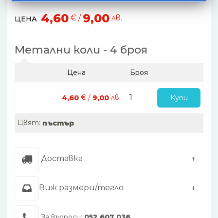
4,60
9,00
€ /
лв.
ЦЕНА
Метални коли - 4 броя
Цена
Броя
€ /
лв.
Купи
4,60
9,00
Цвят:
пъстър
Доставка
Виж размери/тегло
За въпроси:
052 607 036