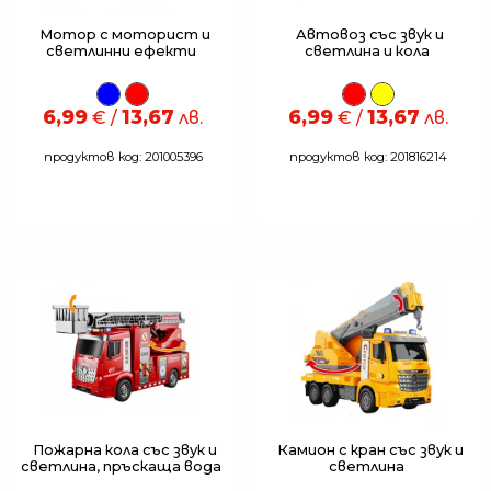
Мотор с моторист и
Автовоз със звук и
светлинни ефекти
светлина и кола
6,99
13,67
6,99
13,67
€ /
лв.
€ /
лв.
продуктов код: 201005396
продуктов код: 201816214
Пожарна кола със звук и
Камион с кран със звук и
светлина, пръскаща вода
светлина