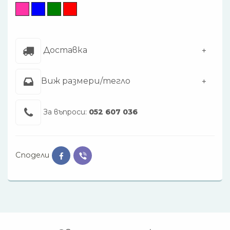
Доставка
Виж размери/тегло
За въпроси:
052 607 036
Сподели