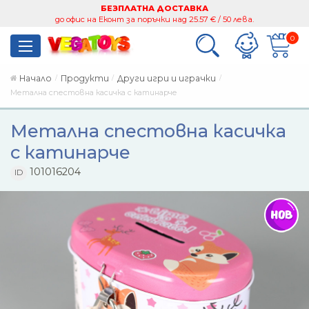
БЕЗПЛАТНА ДОСТАВКА
до офис на Еконт за поръчки над 25.57 € / 50 лева.
0
Начало
Продукти
Други игри и играчки
Метална спестовна касичка с катинарче
Метална спестовна касичка
с катинарче
101016204
ID