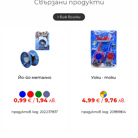
Свързани продукти
виж всички
Йо-йо метално
Уоки - токи
0,99
1,94
4,99
9,76
€ /
лв.
€ /
лв.
продуктов код: 202237837
продуктов код: 201891804