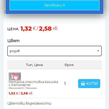
Затвори X
За деца над 3 години.
1,32
2,58
€ /
лв.
ЦЕНА
Цвят
Тип, Цена
Броя
Метална спестовна касичка
КУПИ
с катинарче
Наличност : Наличен
1,32
€ /
2,58
лв.
Цветови възможности