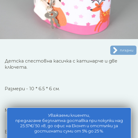
плъзни
Детска спестовна касичка с катинарче и две
ключета.
Размери - 10 * 6.5 * 6 см.
Материал: метал.
Уважаеми клиенти,
предлагаме безплатна доставка при покупки над
25.57€/ 50 лв, до офис на Еконт и отстъпки за
достигнати суми от 5% до 25 %.
Възможни са различия в цвета на някой елементи!