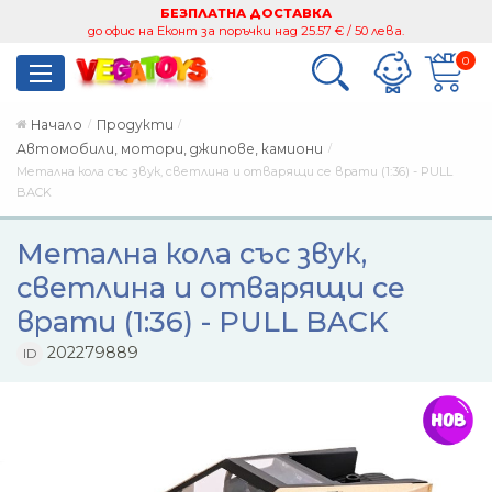
БЕЗПЛАТНА ДОСТАВКА
до офис на Еконт за поръчки над 25.57 € / 50 лева.
0
Начало
Продукти
Автомобили, мотори, джипове, камиони
Метална кола със звук, светлина и отварящи се врати (1:36) - PULL
BACK
Метална кола със звук,
светлина и отварящи се
врати (1:36) - PULL BACK
202279889
ID