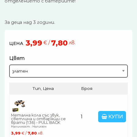
отделението с батериите!
За деца над 3 години.
3,99
7,80
€ /
лв.
ЦЕНА
Цвят
Тип, Цена
Броя
Метална кола със звук,
КУПИ
светлина и отварящи се
врати (1:36) - PULL BACK
Наличност : Наличен
3,99
€ /
7,80
лв.