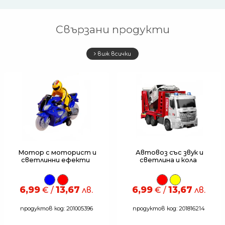
Свързани продукти
виж всички
Мотор с моторист и
Автовоз със звук и
светлинни ефекти
светлина и кола
6,99
13,67
6,99
13,67
€ /
лв.
€ /
лв.
продуктов код: 201005396
продуктов код: 201816214