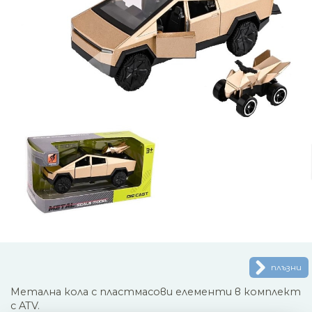
плъзни
Метална кола с пластмасови елементи в комплект
с ATV.