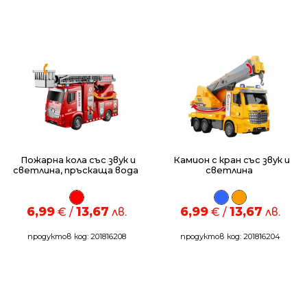
Пожарна кола със звук и
Камион с кран със звук и
светлина, пръскаща вода
светлина
6,99
13,67
6,99
13,67
€ /
лв.
€ /
лв.
продуктов код: 201816208
продуктов код: 201816204