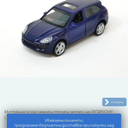
плъзни
Метална кола умален точен модел на PORSCHE
CAYENNE S.
Уважаеми клиенти,
предлагаме безплатна доставка при покупки над