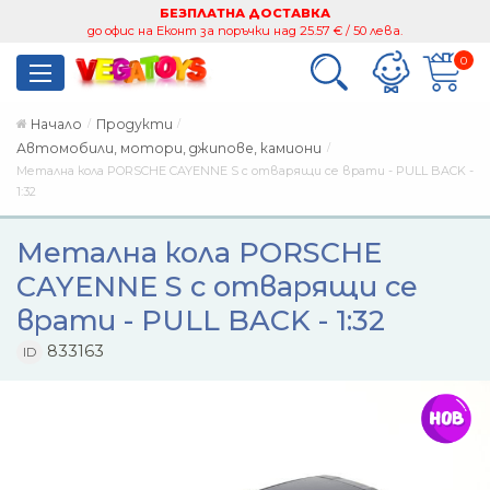
БЕЗПЛАТНА ДОСТАВКА
до офис на Еконт за поръчки над 25.57 € / 50 лева.
0
Начало
Продукти
Автомобили, мотори, джипове, камиони
Метална кола PORSCHE CAYENNE S с отварящи се врати - PULL BACK -
1:32
Метална кола PORSCHE
CAYENNE S с отварящи се
врати - PULL BACK - 1:32
833163
ID