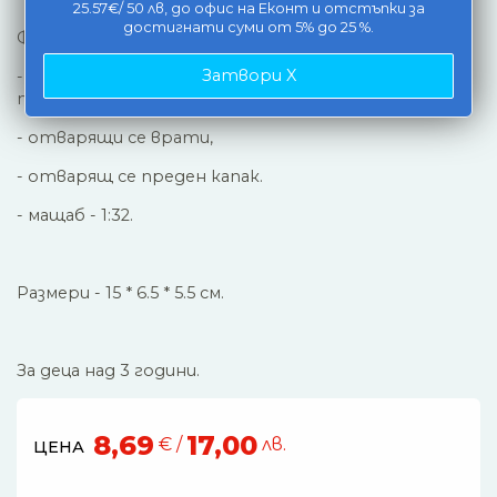
25.57€/ 50 лв, до офис на Еконт и отстъпки за
достигнати суми от 5% до 25 %.
Функции:
Затвори X
- PULL - BACK (дръпни назад и пусни и колата ще
тръгне напред),
- отварящи се врати,
- отварящ се преден капак.
- мащаб - 1:32.
Размери - 15 * 6.5 * 5.5 см.
За деца над 3 години.
8,69
17,00
€ /
лв.
ЦЕНА