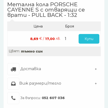
Метална кола PORSCHE
CAYENNE S с отварящи се
врати - PULL BACK - 1:32
Цена
Броя
€ /
лв.
Купи
8,69
17,00
Цвят:
тъмно син
Доставка
Виж размери/тегло
За въпроси:
052 607 036