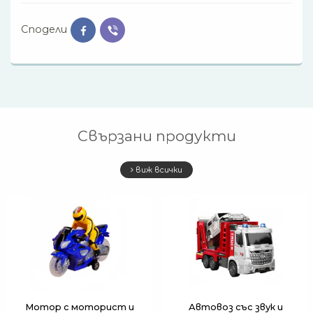
Сподели
Свързани продукти
виж всички
Мотор с моторист и
Автовоз със звук и