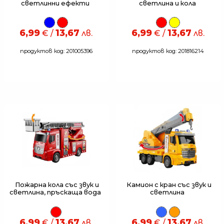
светлинни ефекти
светлина и кола
6,99
13,67
6,99
13,67
€ /
лв.
€ /
лв.
продуктов код: 201005396
продуктов код: 201816214
Пожарна кола със звук и
Камион с кран със звук и
светлина, пръскаща вода
светлина
6,99
13,67
6,99
13,67
€ /
лв.
€ /
лв.