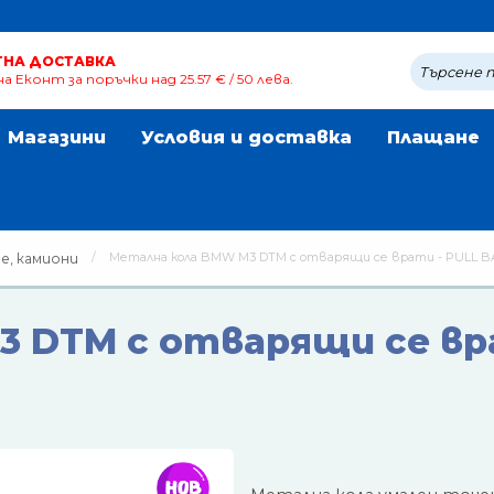
ТНА ДОСТАВКА
а Еконт за поръчки над 25.57 € / 50 лева.
Магазини
Условия и доставка
Плащане
Метална кола BMW M3 DTM с отварящи се врати - PULL BAC
е, камиони
3 DTM с отварящи се в