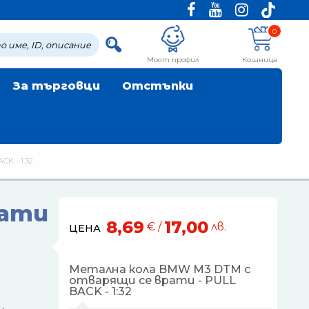
0
Моят профил
Кошница
За търговци
Отстъпки
K - 1:32
рати
8,69
17,00
€ /
лв.
ЦЕНА
Метална кола BMW M3 DTM с
отварящи се врати - PULL
BACK - 1:32