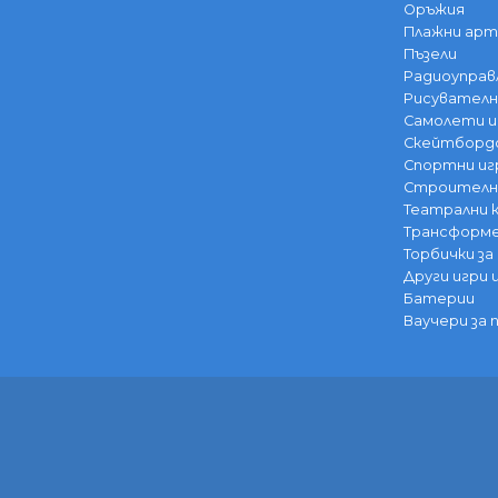
Оръжия
Плажни арт
Пъзели
Радиоуправ
Рисувателн
Самолети и
Скейтбордо
Спортни иг
Строителни
Театрални
Трансформе
Торбички за
Други игри 
Батерии
Ваучери за 