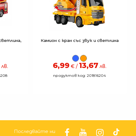
светлина,
Камион с кран със звук и светлина
6,99
13,67
лв.
€ /
лв.
6208
продуктов код: 201816204
Последвайте ни