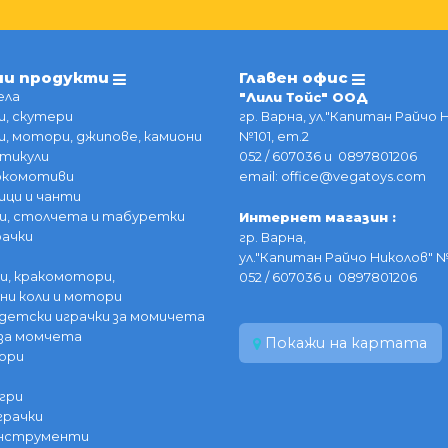
ии продукти
Главен офис
ела
"Лили Тойс" ООД
, скутери
гр. Варна, ул."Капитан Райчо 
, мотори, джипове, камиони
№101, ет.2
тикули
052 / 607036 и 0897801206
локомотиви
email: office@vegatoys.com
ици и чанти
и, столчета и табуретки
Интернет магазин :
рачки
гр. Варна,
ул."Капитан Райчо Николов" №
и, кракомотори,
052 / 607036 и 0897801206
ни коли и мотори
детски играчки за момичета
за момчета
Покажи на картата
ори
гри
грачки
инструменти