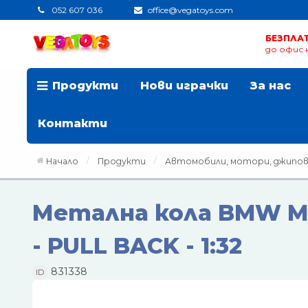
052 607 036
office@vegatoys.com
БЕЗПЛА
до офис н
Продукти
Нови играчки
За нас
Контакти
Начало
Продукти
Автомобили, мотори, джипов
Метална кола BMW M
- PULL BACK - 1:32
831338
ID