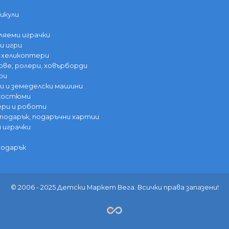
икули
ляеми играчки
и игри
 хеликоптери
ве, ролери, ховърборди
ри
 и земеделски машини
 костюми
ри и роботи
 подарък, подаръчни хартии
и играчки
подарък
© 2006 - 2025 Детски Маркет Вега. Всички права запазени!