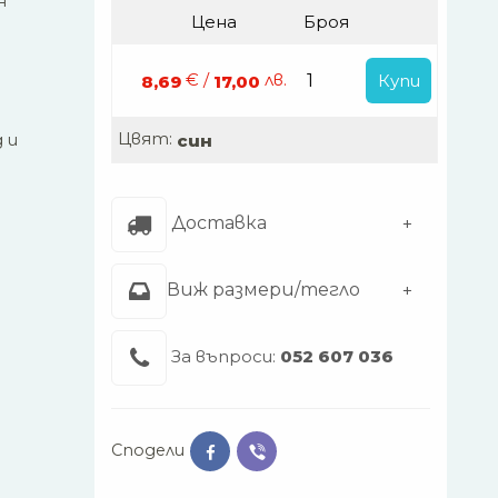
н
Цена
Броя
€ /
лв.
Купи
8,69
17,00
Цвят:
 и
син
Доставка
.
Виж размери/тегло
За въпроси:
052 607 036
Сподели