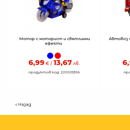
Мотор с моторист и светлинни
Автовоз с
ефекти
6,99
13,67
6
€ /
лв.
продуктов код: 201005396
про
Назад