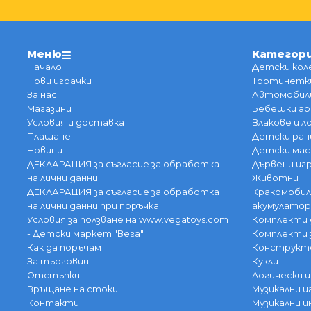
Меню
Категор
Начало
Детски кол
Нови играчки
Тротинетки
За нас
Автомобили
Магазини
Бебешки ар
Условия и доставка
Влакове и 
Плащане
Детски ран
Новини
Детски мас
ДЕКЛАРАЦИЯ за съгласие за обработка
Дървени иг
на лични данни.
Животни
ДЕКЛАРАЦИЯ за съгласие за обработка
Кракомобил
на лични данни при поръчка.
акумулатор
Условия за ползване на www.vegatoys.com
Комплекти 
- Детски маркет "Вега"
Комплекти 
Как да поръчам
Конструкт
За търговци
Кукли
Отстъпки
Логически и
Връщане на стоки
Музикални и
Контакти
Музикални 