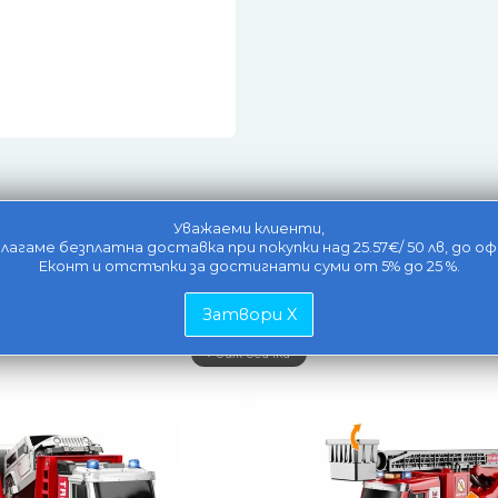
Уважаеми клиенти,
лагаме безплатна доставка при покупки над 25.57€/ 50 лв, до оф
Еконт и отстъпки за достигнати суми от 5% до 25 %.
Свързани продукти
Затвори X
виж всички