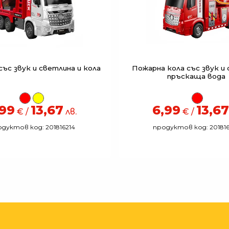
ъс звук и светлина и кола
Пожарна кола със звук и 
пръскаща вода
,99
13,67
6,99
13,67
€ /
лв.
€ /
дуктов код: 201816214
продуктов код: 20181