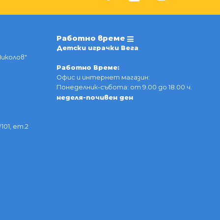
Работно време
Детски играчки Вега
Николов"
Работно Време:
Офис и интернет магазин:
Понеделник-събота: от 9.00 до 18.00 ч.
неделя-почивен ден
101, ет.2