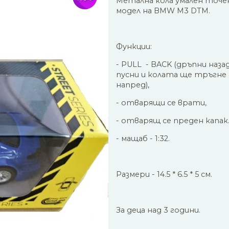
Метална кола умален точе
модел на BMW M3 DTM.
Функции:
- PULL - BACK (дръпни назад
пусни и колата ще тръгне
напред),
- отварящи се врати,
- отварящ се преден капак
- мащаб - 1:32.
Размери - 14.5 * 6.5 * 5 см.
За деца над 3 години.