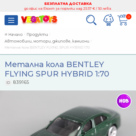
БЕЗПЛАТНА ДОСТАВКА
до офис на Еконт за поръчки над 25.57 € / 50 лева.
0
Начало
Продукти
Автомобили, мотори, джипове, камиони
Метална кола BENTLEY FLYING SPUR HYBRID 1:70
Метална кола BENTLEY
FLYING SPUR HYBRID 1:70
839165
ID