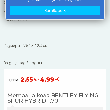
Функции:
Затвори X
- амортисьори,
- мащаб 1:70.
Размери - 7.5 * 3 * 2.3 см.
За деца над 3 години.
2,55
4,99
€ /
лв.
ЦЕНА
Метална кола BENTLEY FLYING
SPUR HYBRID 1:70