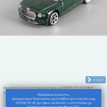
плъзни
Метална кола точен модел на BENTLEY FLYING
SPUR HYBRID.
Уважаеми клиенти,
предлагаме безплатна доставка при покупки над
25.57€/ 50 лв, до офис на Еконт и отстъпки за
достигнати суми от 5% до 25 %.