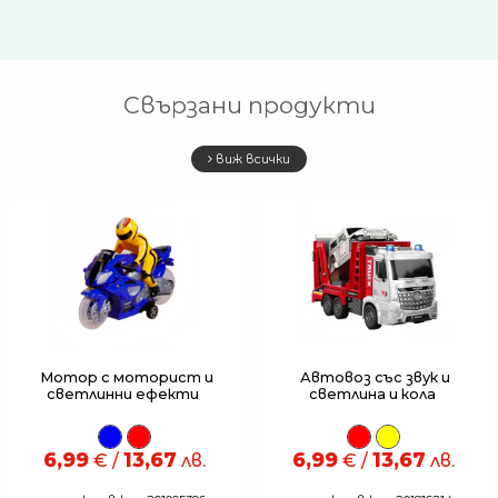
Свързани продукти
виж всички
Мотор с моторист и
Автовоз със звук и
светлинни ефекти
светлина и кола
6,99
13,67
6,99
13,67
€ /
лв.
€ /
лв.