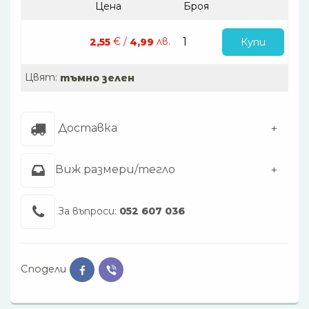
Цена
Броя
€ /
лв.
Купи
2,55
4,99
Цвят:
тъмно зелен
Доставка
Виж размери/тегло
За въпроси:
052 607 036
Сподели