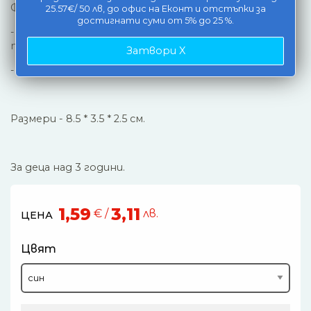
Функции:
25.57€/ 50 лв, до офис на Еконт и отстъпки за
достигнати суми от 5% до 25 %.
- PULL - BACK (дръпни назад и пусни и колата ще
тръгне напред),
Затвори X
- отварящи се врати.
Размери - 8.5 * 3.5 * 2.5 см.
За деца над 3 години.
1,59
3,11
€ /
лв.
ЦЕНА
Цвят