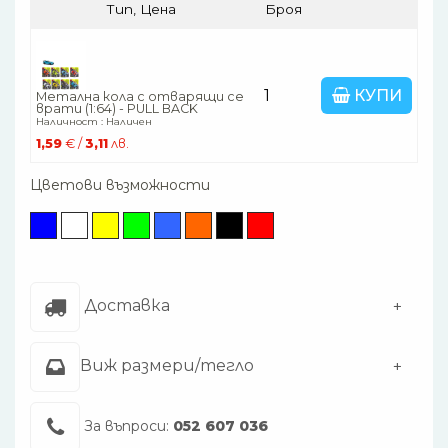
Тип, Цена
Броя
КУПИ
Метална кола с отварящи се
врати (1:64) - PULL BACK
Наличност : Наличен
1,59
€ /
3,11
лв.
Цветови възможности
Доставка
Виж размери/тегло
За въпроси:
052 607 036