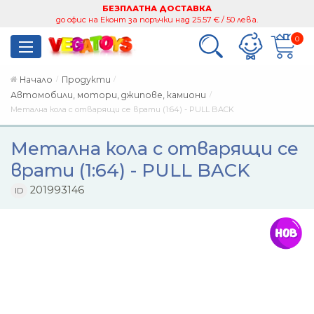
БЕЗПЛАТНА ДОСТАВКА
до офис на Еконт за поръчки над 25.57 € / 50 лева.
0
Начало
Продукти
Автомобили, мотори, джипове, камиони
Метална кола с отварящи се врати (1:64) - PULL BACK
Метална кола с отварящи се
врати (1:64) - PULL BACK
201993146
ID