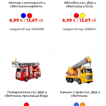
Мотор с моторист и
Автовоз със звук и
светлинни ефекти
светлина и кола
6,99
13,67
6,99
13,67
€ /
лв.
€ /
лв.
продуктов код: 201005396
продуктов код: 201816214
Пожарна кола със звук и
Камион с кран със звук и
светлина, пръскаща вода
светлина