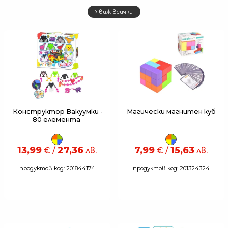
виж всички
Конструктор Вакуумки -
Магически магнитен куб
80 елемента
13,99
27,36
7,99
15,63
€ /
лв.
€ /
лв.
продуктов код: 201844174
продуктов код: 201324324