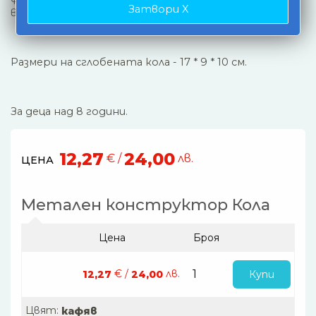
Затвори X
въображението на детето.
Размери на сглобената кола - 17 * 9 * 10 см.
За деца над 8 години.
12,27
24,00
€ /
лв.
ЦЕНА
Метален конструктор Кола
Цена
Броя
€ /
лв.
Купи
12,27
24,00
Цвят:
кафяв