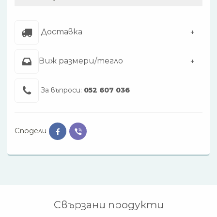
Доставка
Виж размери/тегло
За въпроси:
052 607 036
Сподели
Свързани продукти