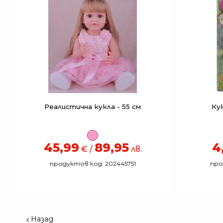
Реалистична кукла - 55 см
Кук
45,99
89,95
4
€ /
лв.
продуктов код: 202445751
про
Назад