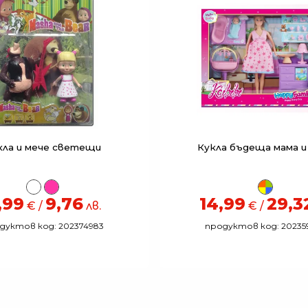
ла и мече светещи
Кукла бъдеща мама и
,99
9,76
14,99
29,3
€ /
лв.
€ /
дуктов код: 202374983
продуктов код: 20235