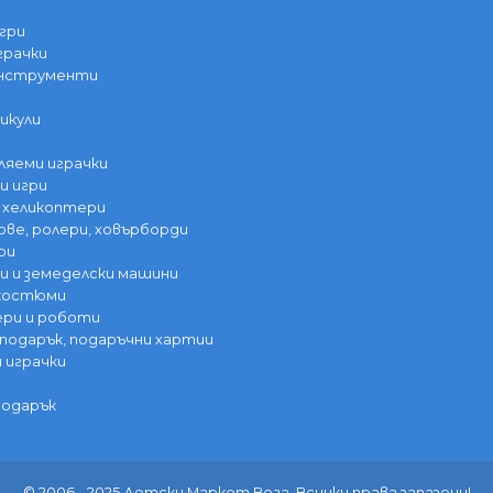
гри
грачки
инструменти
икули
ляеми играчки
и игри
 хеликоптери
ве, ролери, ховърборди
ри
 и земеделски машини
 костюми
ри и роботи
 подарък, подаръчни хартии
и играчки
подарък
© 2006 - 2025 Детски Маркет Вега. Всички права запазени!