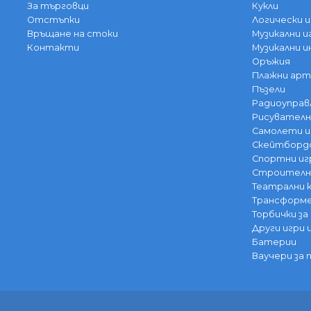
За търговци
Кукли
Отстъпки
Логически и
Връщане на стоки
Музикални и
Контакти
Музикални 
Оръжия
Плажни арт
Пъзели
Радиоуправ
Рисувателн
Самолети и
Скейтбордо
Спортни иг
Строителни
Театрални
Трансформе
Торбички за
Други игри 
Батерии
Ваучери за 