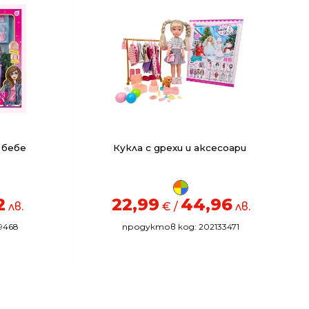
 бебе
Кукла с дрехи и аксесоари
2
22,99
44,96
лв.
€ /
лв.
9468
продуктов код: 202133471