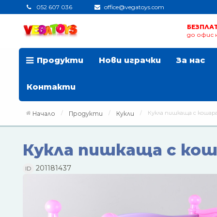
052 607 036
office@vegatoys.com
БЕЗПЛА
до офис н
Продукти
Нови играчки
За нас
Контакти
Кукла пишкаща с кошара
Начало
Продукти
Кукли
Кукла пишкаща с кош
201181437
ID