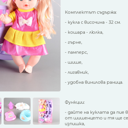
Комплектът съдържа:
- кукла с височина - 32 см.
- кошара - люлка,
- гърне,
- памперс,
- шише,
- лигавник,
- удобна винилова раница.
Функции:
- дайте на куклата да пие 
от шишенцето и тя ще с
изпишка,