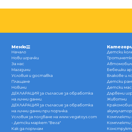
Меню
Категор
Начало
Детски кол
Нови играчки
Тротинетки
За нас
Автомобили
Магазини
Бебешки ар
Условия и доставка
Влакове и 
Плащане
Детски ран
Новини
Детски мас
ДЕКЛАРАЦИЯ за съгласие за обработка
Дървени иг
на лични данни.
Животни
ДЕКЛАРАЦИЯ за съгласие за обработка
Кракомобил
на лични данни при поръчка.
акумулатор
Условия за ползване на www.vegatoys.com
Комплекти 
- Детски маркет "Вега"
Комплекти 
Как да поръчам
Конструкт