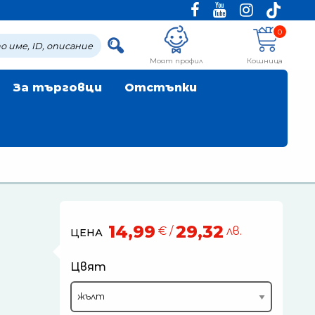
0
Моят профил
Кошница
За търговци
Отстъпки
14,99
29,32
€ /
лв.
ЦЕНА
Цвят
е