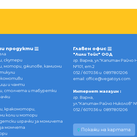
ии продукти
Главен офис
ела
"Лили Тойс" ООД
, скутери
гр. Варна, ул."Капитан Райчо 
, мотори, джипове, камиони
№101, ет.2
тикули
052 / 607036 и 0897801206
локомотиви
email: office@vegatoys.com
ици и чанти
и, столчета и табуретки
Интернет магазин :
рачки
гр. Варна,
ул."Капитан Райчо Николов" №
и, кракомотори,
052 / 607036 и 0897801206
ни коли и мотори
детски играчки за момичета
за момчета
Покажи на картата
ори