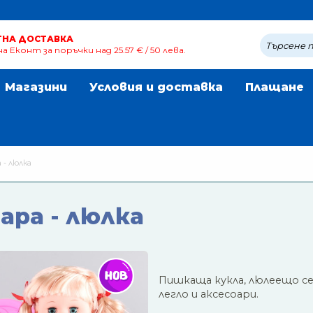
ТНА ДОСТАВКА
а Еконт за поръчки над 25.57 € / 50 лева.
Магазини
Условия и доставка
Плащане
 - люлка
ара - люлка
Пишкаща кукла, люлеещо с
легло и аксесоари.