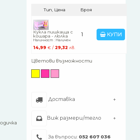
Тип, Цена
Броя
Кукла пишкаща с
КУПИ
кошара - люлка
Наличност : Наличен
14,99
€ /
29,32
лв.
Цветови възможности
Доставка
Виж размери/тегло
водичка
е
За въпроси:
052 607 036