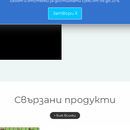
Еконт и отстъпки за достигнати суми от 5% до 25 %.
Затвори X
Свързани продукти
виж всички