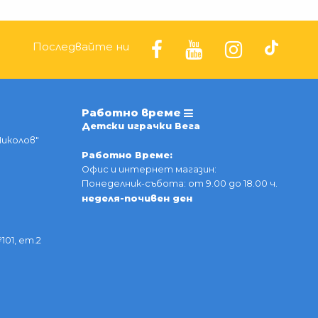
Последвайте ни
Работно време
Детски играчки Вега
Николов"
Работно Време:
Офис и интернет магазин:
Понеделник-събота: от 9.00 до 18.00 ч.
неделя-почивен ден
101, ет.2