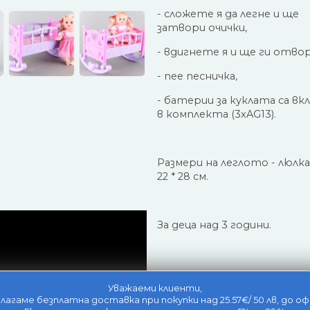
- сложете я да легне и ще
затвори очички,
- вдигнете я и ще ги отвор
- пее песничка,
- батерии за куклата са вк
в комплекта (3xAG13).
Размери на леглото - люлка 
22 * 28 см.
За деца над 3 години.
Уважаеми клиенти,
лагаме безплатна доставка при покупки над 25.57€/ 50 лв, до оф