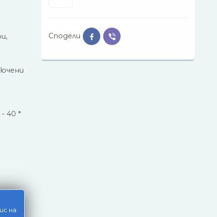
Сподели
и,
лючени
- 40 *
ис на