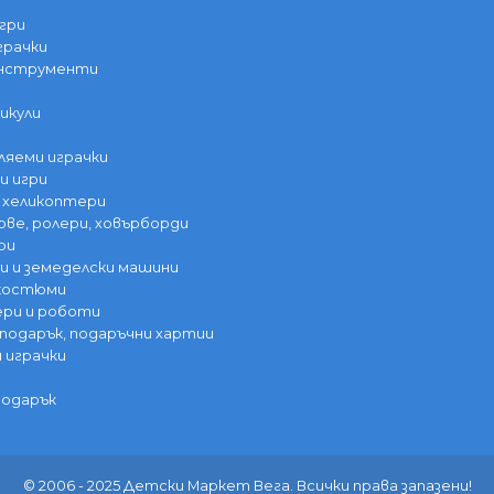
гри
грачки
инструменти
икули
ляеми играчки
и игри
 хеликоптери
ве, ролери, ховърборди
ри
 и земеделски машини
 костюми
ри и роботи
 подарък, подаръчни хартии
и играчки
подарък
© 2006 - 2025 Детски Маркет Вега. Всички права запазени!