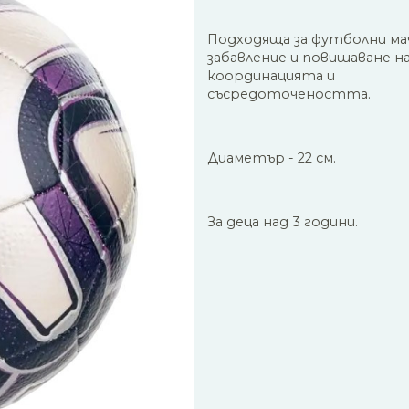
Подходяща за футболни ма
забавление и повишаване н
координацията и
съсредоточеността.
Диаметър - 22 см.
За деца над 3 години.