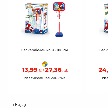
Баскетболен кош - 106 см.
Баск
13,99
27,36
24
€ /
лв.
продуктов код: 201997613
про
Назад