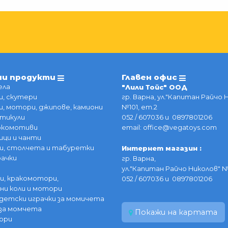
ии продукти
Главен офис
ела
"Лили Тойс" ООД
, скутери
гр. Варна, ул."Капитан Райчо 
, мотори, джипове, камиони
№101, ет.2
тикули
052 / 607036 и 0897801206
локомотиви
email: office@vegatoys.com
ици и чанти
и, столчета и табуретки
Интернет магазин :
рачки
гр. Варна,
ул."Капитан Райчо Николов" №
и, кракомотори,
052 / 607036 и 0897801206
ни коли и мотори
детски играчки за момичета
за момчета
Покажи на картата
ори