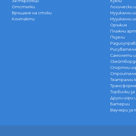
За търговци
Кукли
Отстъпки
Логически и
Връщане на стоки
Музикални и
Контакти
Музикални 
Оръжия
Плажни арт
Пъзели
Радиоуправ
Рисувателн
Самолети и
Скейтбордо
Спортни иг
Строителни
Театрални
Трансформе
Торбички за
Други игри 
Батерии
Ваучери за 