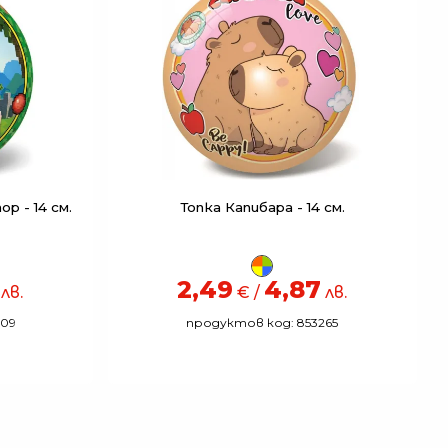
р - 14 см.
Топка Капибара - 14 см.
2,49
4,87
лв.
€ /
лв.
609
продуктов код: 853265