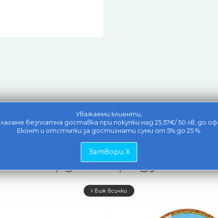
Уважаеми клиенти,
лагаме безплатна доставка при покупки над 25.57€/ 50 лв, до оф
Еконт и отстъпки за достигнати суми от 5% до 25 %.
Затвори X
Свързани продукти
виж всички