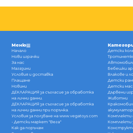
Меню
Категор
Начало
Детски кол
Нови играчки
Тротинетки
За нас
Автомобили
Магазини
Бебешки ар
Условия и доставка
Влакове и 
Плащане
Детски ран
Новини
Детски мас
ДЕКЛАРАЦИЯ за съгласие за обработка
Дървени иг
на лични данни.
Животни
ДЕКЛАРАЦИЯ за съгласие за обработка
Кракомобил
на лични данни при поръчка.
акумулатор
Условия за ползване на www.vegatoys.com
Комплекти 
- Детски маркет "Вега"
Комплекти 
Как да поръчам
Конструкт