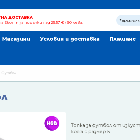
ТНА ДОСТАВКА
а Еконт за поръчки над 25.57 € / 50 лева.
Магазини
Условия и доставка
Плащане
а Футбол
ол
Топка за футбол от изкус
кожа с размер 5.