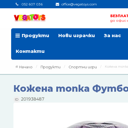
052 607 036
office@vegatoys.com
БЕЗПЛА
до офис н
Продукти
Нови играчки
За нас
Контакти
Кожена топк
Начало
Продукти
Спортни игри
Кожена топка Футб
201938487
ID