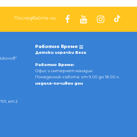
Последвайте ни
Работно време
Детски играчки Вега
Николов"
Работно Време:
Офис и интернет магазин:
Понеделник-събота: от 9.00 до 18.00 ч.
неделя-почивен ден
101, ет.2