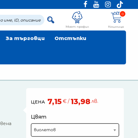
0
Моят профил
Кошница
За търговци
Отстъпки
7,15
13,98
€ /
лв.
ЦЕНА
Цвят
твена