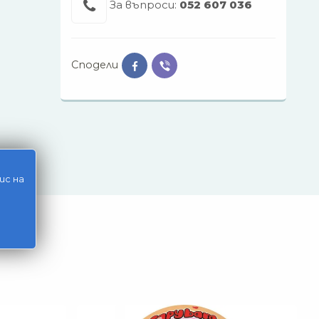
За въпроси:
052 607 036
Сподели
ис на