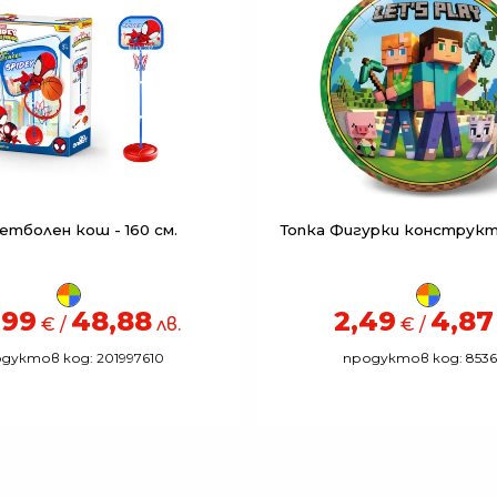
етболен кош - 160 см.
Топка Фигурки конструкто
,99
48,88
2,49
4,87
€ /
лв.
€ /
дуктов код: 201997610
продуктов код: 853