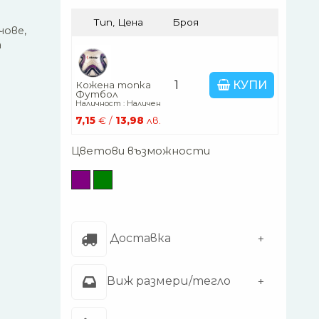
Тип, Цена
Броя
чове,
а
КУПИ
Кожена топка
Футбол
Наличност : Наличен
7,15
€ /
13,98
лв.
Цветови възможности
Доставка
Виж размери/тегло