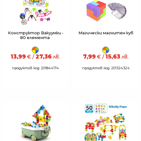
Конструктор Вакуумки -
Магически магнитен куб
80 елемента
13,99
27,36
7,99
15,63
€ /
лв.
€ /
лв.
продуктов код: 201844174
продуктов код: 201324324