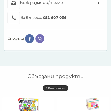
Виж размери/тегло
За въпроси:
052 607 036
Сподели
Свързани продукти
виж всички