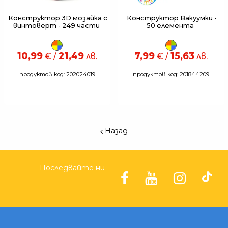
Конструктор 3D мозайка с
Конструктор Вакуумки -
винтоверт - 249 части
50 елемента
10,99
21,49
7,99
15,63
€ /
лв.
€ /
лв.
продуктов код: 202024019
продуктов код: 201844209
Назад
Последвайте ни