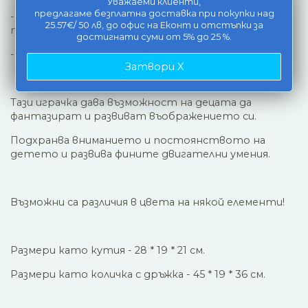
Уважаеми клиенти,
предлагаме безплатна доставка при покупки над
- елементи на конструктор от мека гъвкава
25.57€/ 50 лв, до офис на Еконт и отстъпки за
пластмаса,
достигнати суми от 5% до 25 %.
- количка на колела с дръжка и капак.
Затвори X
Тази играчка дава възможност на децата да
фантазират и развиват въображението си.
Подхранва вниманието и постоянството на
детето и развива фините двигателни умения.
Възможни са различия в цвета на някой елементи!
Размери като кутия - 28 * 19 * 21 см.
Размери като количка с дръжка - 45 * 19 * 36 см.