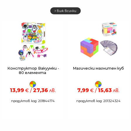
виж всички
Конструктор Вакуумки -
Магически магнитен куб
80 елемента
13,99
27,36
7,99
15,63
€ /
лв.
€ /
лв.
продуктов код: 201844174
продуктов код: 201324324