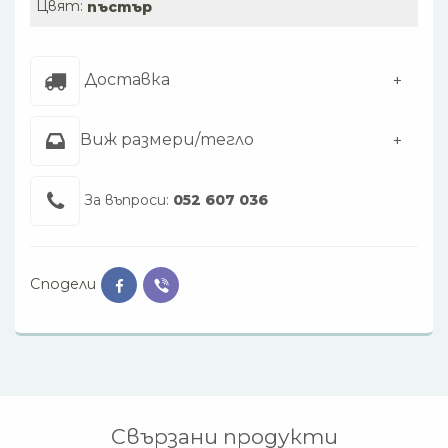
Цвят:
пъстър
Доставка
Виж размери/тегло
За въпроси:
052 607 036
Сподели
Свързани продукти