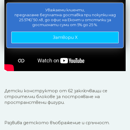
Уважаеми клиенти,
предлагаме безплатна доставка при покупки над
25.57€/ 50 лв, до офис на Еконт и отстъпки за
достигнати суми от 5% до 25 %.
Затвори X
Детски конструктор от 62 заключващи се
строителни блокове за построяване на
пространствени фигури.
Развива детското въображение и сръчност.