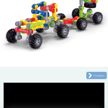
плъзни