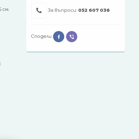
 см.
За въпроси:
052 607 036
Сподели
с