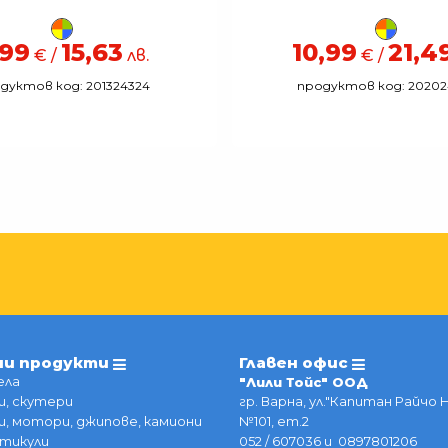
,99
15,63
10,99
21,4
€ /
лв.
€ /
дуктов код: 201324324
продуктов код: 20202
ии продукти
Главен офис
ела
"Лили Тойс" ООД
, скутери
гр. Варна, ул."Капитан Райчо 
, мотори, джипове, камиони
№101, ет.2
тикули
052 / 607036 и 0897801206