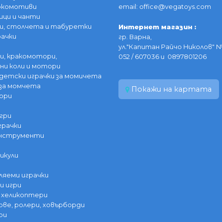
локомотиви
email: office@vegatoys.com
ици и чанти
и, столчета и табуретки
Интернет магазин :
рачки
гр. Варна,
ул."Капитан Райчо Николов" №
и, кракомотори,
052 / 607036 и 0897801206
ни коли и мотори
детски играчки за момичета
за момчета
Покажи на картата
ори
гри
грачки
инструменти
икули
ляеми играчки
и игри
 хеликоптери
ве, ролери, ховърборди
ри