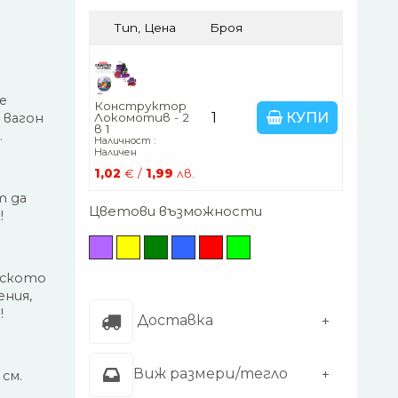
Тип, Цена
Броя
е
Конструктор
КУПИ
Локомотив - 2
 вагон
в 1
.
Наличност :
Наличен
1,02
€ /
1,99
лв.
т да
Цветови възможности
!
еското
ения,
!
Доставка
Виж размери/тегло
 см.