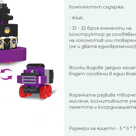
Комплектът съдържа:
- яйце,
- 31 - 32 броя елементи на
конструктор за сглобяван
на локомотив или товарен
(не и двата едновременно!)
Всички видове заедно мога
бъдат сглобени в един влак
Играчката развива творч
мислене, когнитивните ум
паметта и координацията
Размери на яицето - 5 * 5 * 7