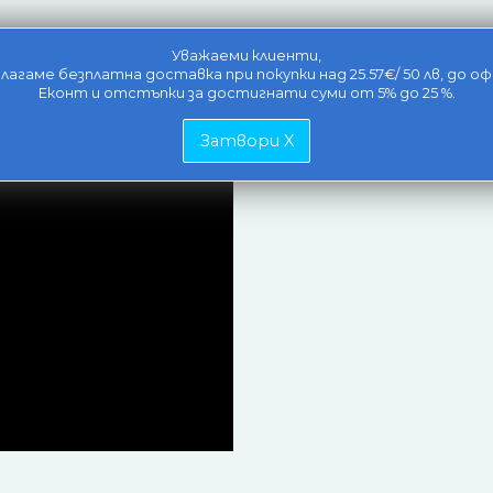
Уважаеми клиенти,
лагаме безплатна доставка при покупки над 25.57€/ 50 лв, до оф
Еконт и отстъпки за достигнати суми от 5% до 25 %.
Затвори X