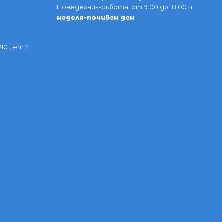
Понеделник-събота: от 9.00 до 18.00 ч.
неделя-почивен ден
101, ет.2