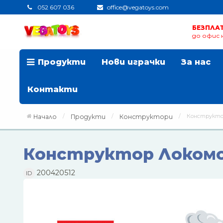
052 607 036
office@vegatoys.com
БЕЗПЛА
до офис н
Продукти
Нови играчки
За нас
Контакти
Конструктор
Начало
Продукти
Конструктори
Конструктор Локомот
200420512
ID