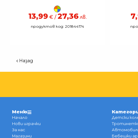
13,99
27,36
7
€ /
лв.
продуктов код: 201844174
про
Назад
Меню
Категор
Начало
Детски кол
Нови играчки
Тротинетки
За нас
Автомобили
Магазини
Бебешки ар