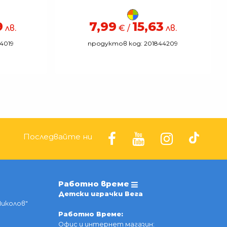
9
7,99
15,63
лв.
€ /
лв.
4019
продуктов код: 201844209
Последвайте ни
Работно време
Детски играчки Вега
Николов"
Работно Време:
Офис и интернет магазин: