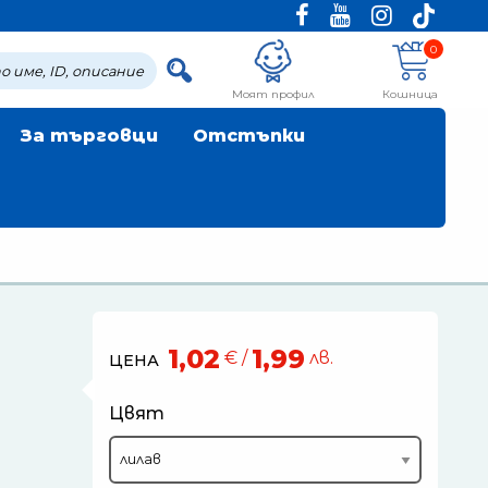
0
Моят профил
Кошница
За търговци
Отстъпки
1,02
1,99
€ /
лв.
ЦЕНА
Цвят