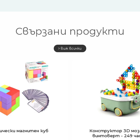
Свързани продукти
виж всички
ически магнитен куб
Конструктор 3D моза
винтоверт - 249 ч