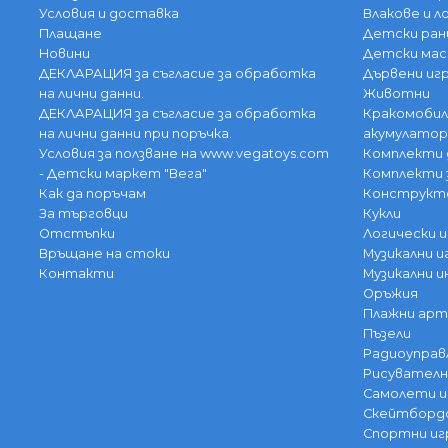
Условия и доставка
Влакове и 
Плащане
Детски ран
Новини
Детски мас
ДЕКЛАРАЦИЯ за съгласие за обработка
Дървени иг
на лични данни.
Животни
ДЕКЛАРАЦИЯ за съгласие за обработка
Кракомобил
на лични данни при поръчка.
акумулатор
Условия за ползване на www.vegatoys.com
Комплекти 
- Детски маркет "Вега"
Комплекти 
Как да поръчам
Конструкт
За търговци
Кукли
Отстъпки
Логически и
Връщане на стоки
Музикални и
Контакти
Музикални 
Оръжия
Плажни арт
Пъзели
Радиоуправ
Рисувателн
Самолети и
Скейтбордо
Спортни иг