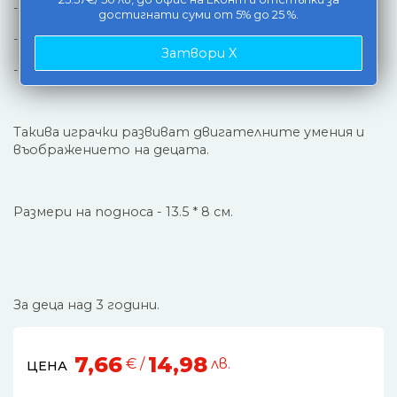
- две чинийки,
достигнати суми от 5% до 25 %.
- прибори за хранене,
Затвори X
- макети на различни хранителни продукти.
Такива играчки развиват двигателните умения и
въображението на децата.
Размери на подноса - 13.5 * 8 см.
За деца над 3 години.
7,66
14,98
€ /
лв.
ЦЕНА