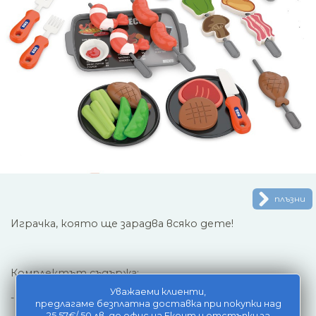
плъзни
Играчка, която ще зарадва всяко дете!
Комплектът съдържа:
Уважаеми клиенти,
- поднос,
предлагаме безплатна доставка при покупки над
25.57€/ 50 лв, до офис на Еконт и отстъпки за