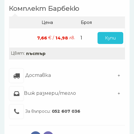
Комплект Барбекю
Цена
Броя
€ /
лв.
Купи
7,66
14,98
Цвят:
пъстър
Доставка
Виж размери/тегло
За въпроси:
052 607 036