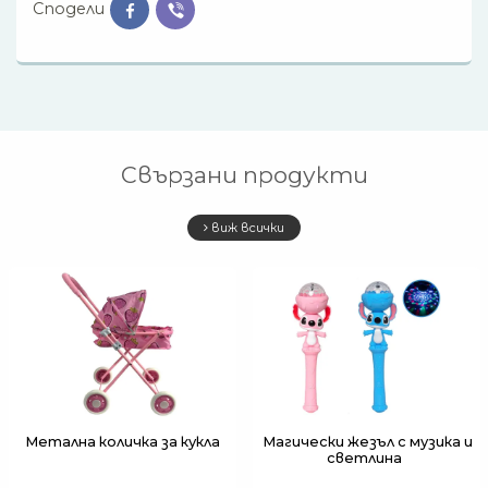
Сподели
Свързани продукти
виж всички
Метална количка за кукла
Магически жезъл с музика и
светлина