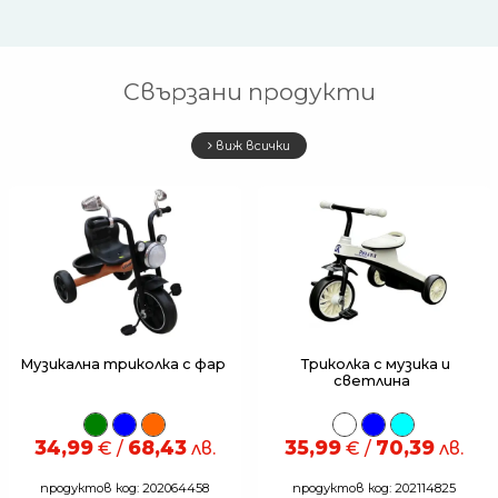
Свързани продукти
виж всички
Музикална триколка с фар
Триколка с музика и
светлина
34,99
68,43
35,99
70,39
€ /
лв.
€ /
лв.
продуктов код: 202064458
продуктов код: 202114825