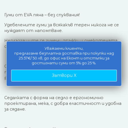
Гуми от EVA пяна – без спуквания!
Удебелените гуми за всякакъв терен никога не се
нуждаят от напомпване.
Неплъзгащите се гумени дръжки и омекотената
седалка осигуряват комфорт на вашето дете.
Уважаеми клиенти,
предлагаме безплатна доставка при покупки над
25.57€/ 50 лв, до офис на Еконт и отстъпки за
достигнати суми от 5% до 25 %.
Седалката се регулира от 36 см до 45 см,
подходяща за деца на възраст 2-5 години, докато
Затвори X
растат.
Седалката с форма на седло е ергономично
проектирана, мека, с добра еластичност и удобна
за сядане.