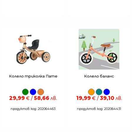
Колело триколка Пате
Колело баланс
29,99
58,66
19,99
39,10
€ /
лв.
€ /
лв.
продуктов код: 202064463
продуктов код: 202064431