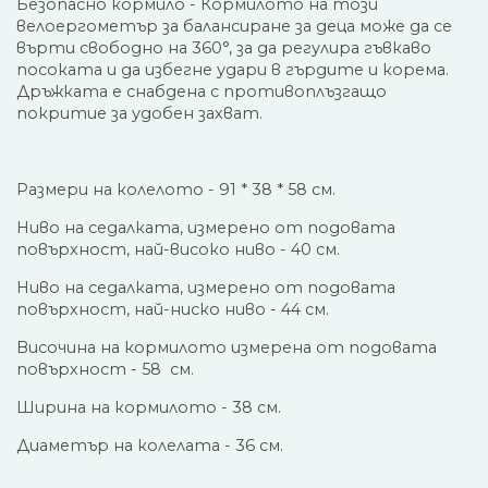
Безопасно кормило - Кормилото на този
велоергометър за балансиране за деца може да се
върти свободно на 360°, за да регулира гъвкаво
посоката и да избегне удари в гърдите и корема.
Дръжката е снабдена с противоплъзгащо
покритие за удобен захват.
Размери на колелото - 91 * 38 * 58 см.
Ниво на седалката, измерено от подовата
повърхност, най-високо ниво - 40 см.
Ниво на седалката, измерено от подовата
повърхност, най-ниско ниво - 44 см.
Височина на кормилото измерена от подовата
повърхност - 58 см.
Ширина на кормилото - 38 см.
Диаметър на колелата - 36 см.