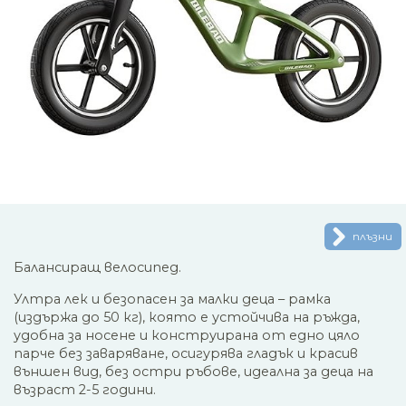
плъзни
Балансиращ велосипед.
Ултра лек и безопасен за малки деца – рамка
(издържа до 50 кг), която е устойчива на ръжда,
удобна за носене и конструирана от едно цяло
парче без заваряване, осигурява гладък и красив
външен вид, без остри ръбове, идеална за деца на
възраст 2-5 години.