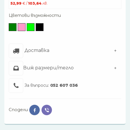
52,99
€ /
103,64
лв.
Цветови възможности
Доставка
Виж размери/тегло
За въпроси:
052 607 036
Сподели