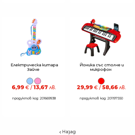
Електрическа китара
Йоника със столче и
Зайче
микрофон
6,99
13,67
29,99
58,66
€ /
лв.
€ /
лв.
продуктов код: 201669938
продуктов код: 201197550
Назад