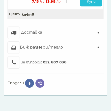
€ /
лв.
Купи
7,15
13,98
Цвят:
кафяв
Доставка
Виж размери/тегло
За въпроси:
052 607 036
Сподели