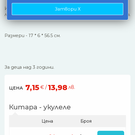
Играта с музикален инструмент развива слуха,
Затвори X
любовта към музиката и координацията око - ръка.
Размери - 17 * 6 * 56.5 см.
За деца над 3 години.
7,15
13,98
€ /
лв.
ЦЕНА
Китара - укулеле
Цена
Броя