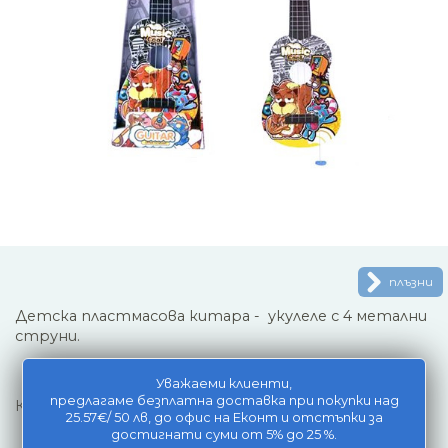
плъзни
Детска пластмасова китара - укулеле с 4 метални
струни.
Уважаеми клиенти,
предлагаме безплатна доставка при покупки над
Комплектът включва перце.
25.57€/ 50 лв, до офис на Еконт и отстъпки за
достигнати суми от 5% до 25 %.