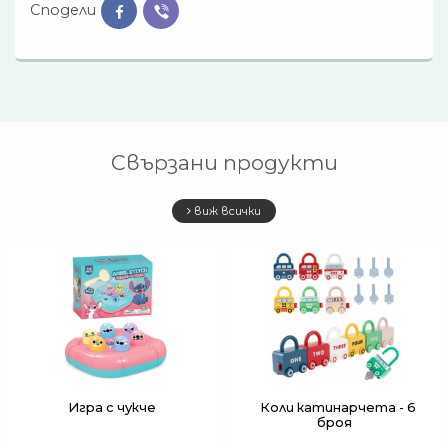
Сподели
Свързани продукти
виж всички
Игра с чукче
Коли катинарчета - 6
броя