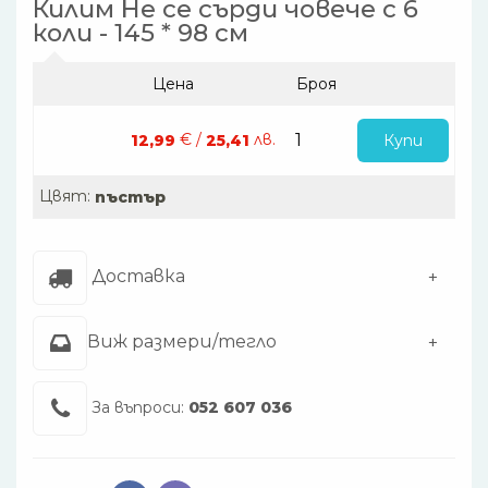
Килим Не се сърди човече с 6
коли - 145 * 98 см
Цена
Броя
€ /
лв.
Купи
12,99
25,41
Цвят:
пъстър
Доставка
Виж размери/тегло
За въпроси:
052 607 036