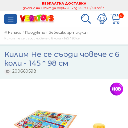
БЕЗПЛАТНА ДОСТАВКА
до офис на Еконт за поръчки над 25.57 € / 50 лева.
0
Начало
Продукти
Бебешки артикули
Килим Не се сърди човече с 6 коли - 145 * 98 см
Килим Не се сърди човече с 6
коли - 145 * 98 см
200660598
ID