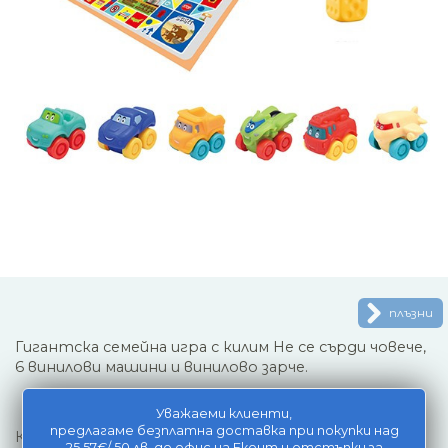
плъзни
Гигантска семейна игра с килим Не се сърди човече,
6 винилови машини и винилово зарче.
Уважаеми клиенти,
предлагаме безплатна доставка при покупки над
Килимчето е с неплъзгаща се повърхност с дизайн
25.57€/ 50 лв, до офис на Еконт и отстъпки за