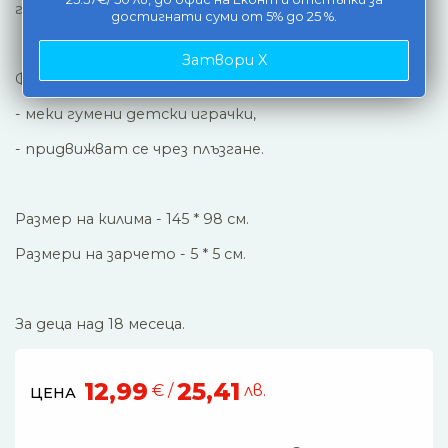
градски трафик.
достигнати суми от 5% до 25 %.
Затвори X
Функция на количките:
- меки гумени детски играчки,
- придвижват се чрез плъзгане.
Размер на килима - 145 * 98 см.
Размери на зарчето - 5 * 5 см.
За деца над 18 месеца.
12,99
25,41
€ /
лв.
ЦЕНА