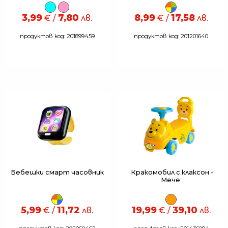
3,99
7,80
8,99
17,58
€ /
лв.
€ /
лв.
продуктов код: 201899459
продуктов код: 201201640
Бебешки смарт часовник
Кракомобил с клаксон -
Мече
5,99
11,72
19,99
39,10
€ /
лв.
€ /
лв.