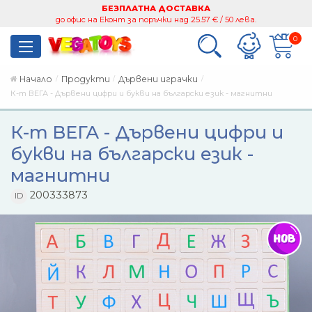
БЕЗПЛАТНА ДОСТАВКА
до офис на Еконт за поръчки над 25.57 € / 50 лева.
0
Начало
Продукти
Дървени играчки
К-т ВЕГА - Дървени цифри и букви на български език - магнитни
К-т ВЕГА - Дървени цифри и
букви на български език -
магнитни
200333873
ID