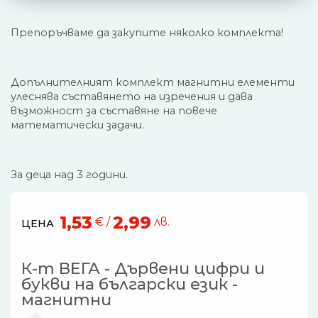
Препоръчваме да закупите няколко комплекта!
Допълнителният комплект магнитни елементи
улеснява съставянето на изречения и дава
възможност за съставяне на повече
математически задачи.
За деца над 3 години.
1,53
2,99
€ /
лв.
ЦЕНА
К-т ВЕГА - Дървени цифри и
букви на български език -
магнитни