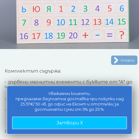
плъзни
Комплектът съдържа:
- дървени магнитни елементи с буквите от "А" до
"Я" от българската азбука,
Уважаеми клиенти,
- магнитни елементи с числата от 1 до 20,
предлагаме безплатна доставка при покупки над
25.57€/ 50 лв, до офис на Еконт и отстъпки за
- магнитни математически знаци ( +, -, =).
достигнати суми от 5% до 25 %.
Затвори X
Размери на елемент - 3 * 3 * 3 см.