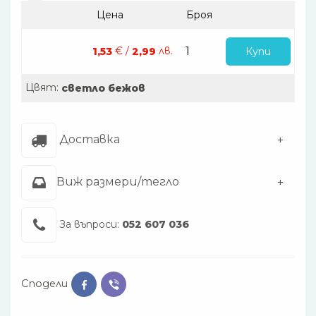
Цена
Броя
€ /
лв.
Купи
1,53
2,99
Цвят:
светло бежов
Доставка
Виж размери/тегло
За въпроси:
052 607 036
Сподели