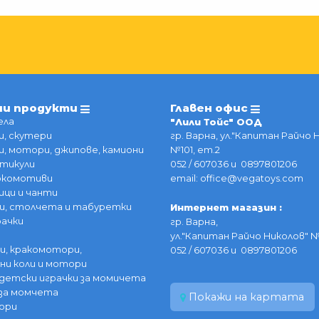
ии продукти
Главен офис
ела
"Лили Тойс" ООД
, скутери
гр. Варна, ул."Капитан Райчо 
, мотори, джипове, камиони
№101, ет.2
тикули
052 / 607036 и 0897801206
локомотиви
email: office@vegatoys.com
ици и чанти
и, столчета и табуретки
Интернет магазин :
рачки
гр. Варна,
ул."Капитан Райчо Николов" №
и, кракомотори,
052 / 607036 и 0897801206
ни коли и мотори
детски играчки за момичета
за момчета
Покажи на картата
ори