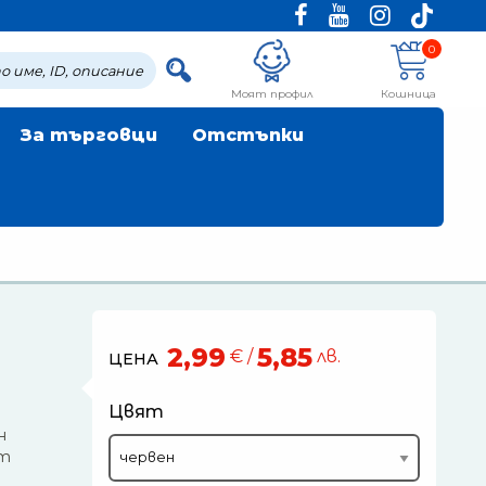
0
Моят профил
Кошница
За търговци
Отстъпки
2,99
5,85
€ /
лв.
ЦЕНА
Цвят
н
т