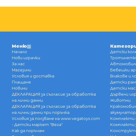
Меню
Категор
Начало
Детски кол
Нови играчки
Тротинетки
За нас
Автомобили
Магазини
Бебешки ар
Условия и доставка
Влакове и 
Плащане
Детски ран
Новини
Детски мас
ДЕКЛАРАЦИЯ за съгласие за обработка
Дървени иг
на лични данни.
Животни
ДЕКЛАРАЦИЯ за съгласие за обработка
Кракомобил
на лични данни при поръчка.
акумулатор
Условия за ползване на www.vegatoys.com
Комплекти 
- Детски маркет "Вега"
Комплекти 
Как да поръчам
Конструкт