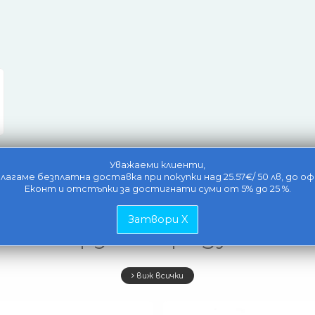
Уважаеми клиенти,
лагаме безплатна доставка при покупки над 25.57€/ 50 лв, до оф
Еконт и отстъпки за достигнати суми от 5% до 25 %.
Затвори X
Свързани продукти
виж всички