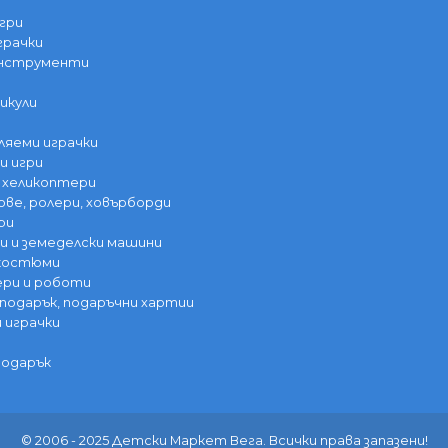
гри
грачки
инструменти
икули
ляеми играчки
и игри
 хеликоптери
ве, ролери, ховърборди
ри
 и земеделски машини
 костюми
ри и роботи
 подарък, подаръчни хартии
и играчки
подарък
© 2006 - 2025 Детски Маркет Вега. Всички права запазени!