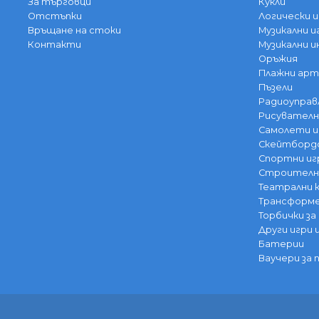
За търговци
Кукли
Отстъпки
Логически и
Връщане на стоки
Музикални и
Контакти
Музикални 
Оръжия
Плажни арт
Пъзели
Радиоуправ
Рисувателн
Самолети и
Скейтбордо
Спортни иг
Строителни
Театрални
Трансформе
Торбички за
Други игри 
Батерии
Ваучери за 