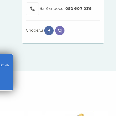
За въпроси:
052 607 036
Сподели
ис на