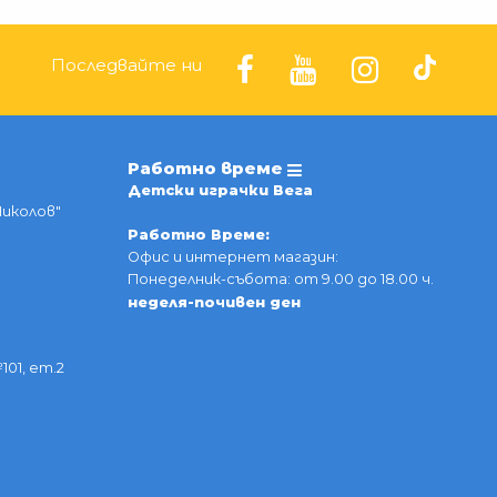
Последвайте ни
Работно време
Детски играчки Вега
Николов"
Работно Време:
Офис и интернет магазин:
Понеделник-събота: от 9.00 до 18.00 ч.
неделя-почивен ден
101, ет.2