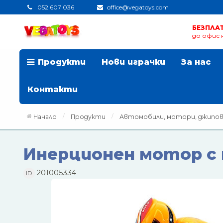
052 607 036
office@vegatoys.com
БЕЗПЛА
до офис н
Продукти
Нови играчки
За нас
Контакти
Начало
Продукти
Автомобили, мотори, джипов
Инерционен мотор с
201005334
ID