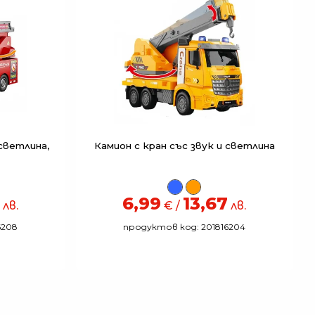
светлина,
Камион с кран със звук и светлина
6,99
13,67
лв.
€ /
лв.
6208
продуктов код: 201816204