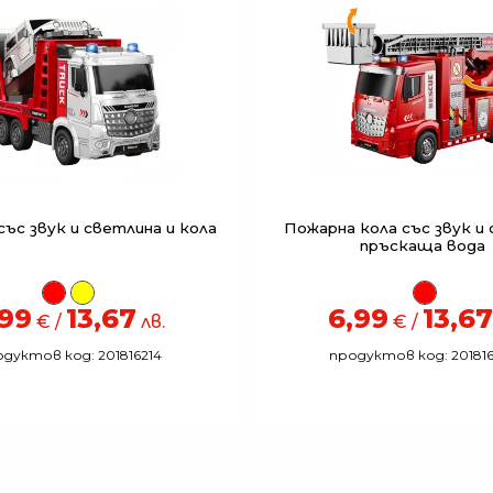
ъс звук и светлина и кола
Пожарна кола със звук и 
пръскаща вода
,99
13,67
6,99
13,67
€ /
лв.
€ /
дуктов код: 201816214
продуктов код: 20181