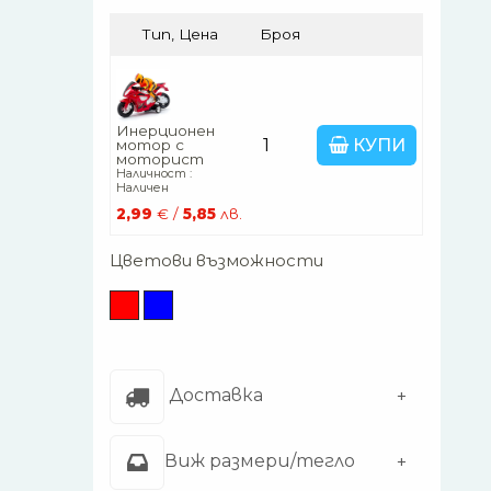
Тип, Цена
Броя
Инерционен
КУПИ
мотор с
моторист
Наличност :
Наличен
2,99
€ /
5,85
лв.
Цветови възможности
Доставка
Виж размери/тегло