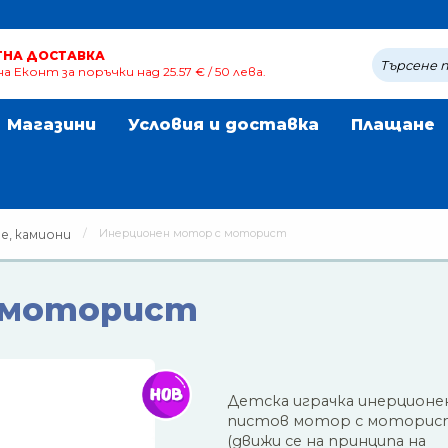
ТНА ДОСТАВКА
а Еконт за поръчки над 25.57 € / 50 лева.
Магазини
Условия и доставка
Плащане
Инерционен мотор с моторист
е, камиони
 моторист
Детска играчка инерционе
пистов мотор с моторис
(движи се на принципа на