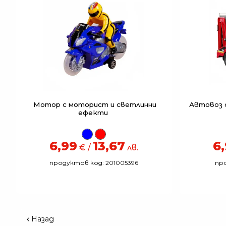
Мотор с моторист и светлинни
Автовоз с
ефекти
6,99
13,67
6
€ /
лв.
продуктов код: 201005396
про
Назад