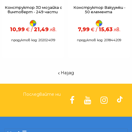
Конструктор 3D мозайка с
Конструктор Вакуумки -
винтоверт - 249 части
50 елемента
10,99
21,49
7,99
15,63
€ /
лв.
€ /
лв.
продуктов код: 202024019
продуктов код: 201844209
Назад
Последвайте ни