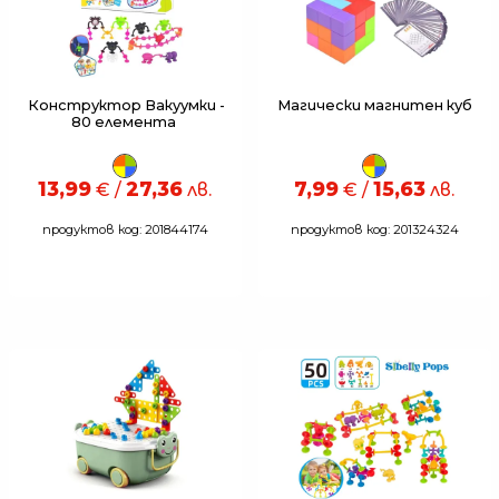
Конструктор Вакуумки -
Магически магнитен куб
80 елемента
13,99
27,36
7,99
15,63
€ /
лв.
€ /
лв.
продуктов код: 201844174
продуктов код: 201324324