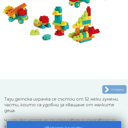
плъзни
Тази детска играчка се състои от 52 меки гумени
части, които са удобни за хващане от малките
деца.
Частите могат да се използват за създаване на
геометрични фигури, животни, числа, коли и много
Уважаеми клиенти,