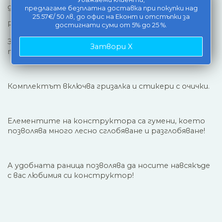
други.
предлагаме безплатна доставка при покупки над
25.57€/ 50 лв, до офис на Еконт и отстъпки за
Размери на единичния елемен - 3 * 3 * 5 см.
достигнати суми от 5% до 25 %.
За още по-голямо забавление има 4 карти с
Затвори X
примерни фигурки.
Комплектът включва гризалка и стикери с очички.
Елементите на конструктора са гумени, което
позволява много лесно сглобяване и разглобяване!
А удобната раница позволява да носите навсякъде
с вас любимия си конструктор!