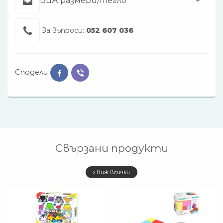
Виж размери/тегло
За въпроси:
052 607 036
Сподели
Свързани продукти
виж всички