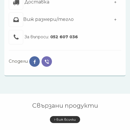
Доставка
Виж размери/тегло
За въпроси:
052 607 036
Сподели
Свързани продукти
виж всички