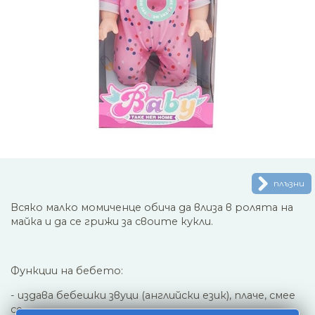
плъзни
Всяко малко момиченце обича да влиза в ролята на
майка и да се грижи за своите кукли.
Функции на бебето:
- издава бебешки звуци (английски език), плаче, смее
се.