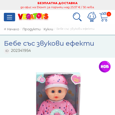
БЕЗПЛАТНА ДОСТАВКА
до офис на Еконт за поръчки над 25.57 € / 50 лева.
0
Бебе със звукови ефекти
Начало
Продукти
Кукли
Бебе със звукови ефекти
202341954
ID