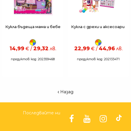
Кукла бъдеща мама и бебе
Кукла с дрехи и аксесоари
14,99
29,32
22,99
44,96
€ /
лв.
€ /
лв.
продуктов код: 202359468
продуктов код: 202133471
Назад
Последвайте ни