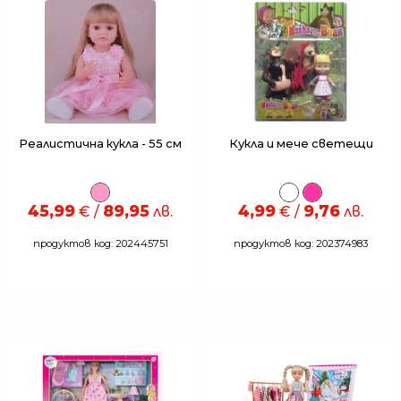
Реалистична кукла - 55 см
Кукла и мече светещи
45,99
89,95
4,99
9,76
€ /
лв.
€ /
лв.
продуктов код: 202445751
продуктов код: 202374983